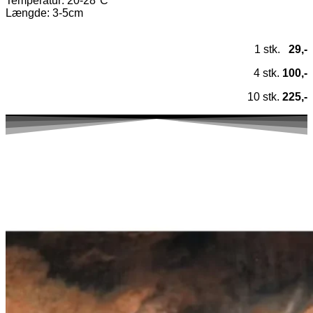
Temperatur
: 20-28°C
Længde: 3-5cm
1 stk.
29,-
4 stk.
100,-
10 stk.
225,-