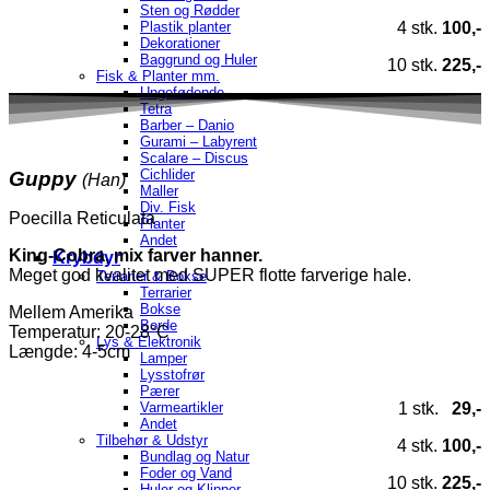
Sten og Rødder
Plastik planter
4 stk.
100,-
Dekorationer
Baggrund og Huler
10 stk.
225,-
Fisk & Planter mm.
Ungefødende
Tetra
Barber – Danio
Gurami – Labyrent
Scalare – Discus
Cichlider
Guppy
(Han)
Maller
Div. Fisk
Poecilla Reticulata
Planter
Andet
King-Cobra, mix farver hanner.
Krybdyr
Meget god kvalitet med SUPER flotte farverige hale.
Terrarier & Bokse
Terrarier
Bokse
Mellem Amerika
Borde
Temperatur
: 20-28°C
Lys & Elektronik
Længde: 4-5cm
Lamper
Lysstofrør
Pærer
1 stk.
29,-
Varmeartikler
Andet
Tilbehør & Udstyr
4 stk.
100,-
Bundlag og Natur
Foder og Vand
10 stk.
225,-
Huler og Klipper