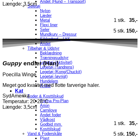
Andet (Hund – Transport)
Længde: 3,5cm
Seletøj
Nylon
Læder
1 stk.
35,-
Metal
Flexi liner
Seler
5 stk.
150,-
Mundkurv – Dressur
Sikkerhed – LYS
Andet
Tilbehør & Udstyr
Beklædning
Træningsudstyr
Guppy
endler (Han)
Legetøj (Aktivitet)
Legetøj (Tandrens)
Legetøj (Kong/Chuckit)
Poecilla Winge
Legetøj (øvrigt)
Hundelem
Meget god kvalitet med flotte farverige haler.
Andet
Kat
SydAmerika
Foder & Kosttilskud
Purina Pro-Plan
Temperatur
: 20-28°C
Arion
Længde: 3,5cm
Carnilove
Andet foder
Vådkost
1 stk.
35,-
Godbid mm.
Kosttilskud
5 stk.
150,-
Vand & Foderskåle
Plast