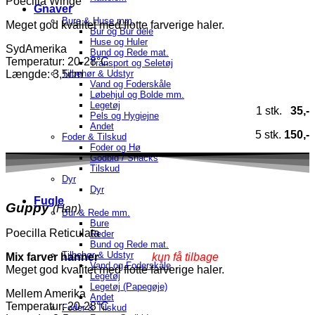
Poecilla Winge
Gnaver
Bure & Huse mm.
Meget god kvalitet med flotte farverige haler.
Bur og Bur dele
Huse og Huler
SydAmerika
Bund og Rede mat.
Temperatur
: 20-28°C
Transport og Seletøj
Tilbehør & Udstyr
Længde: 3,5cm
Vand og Foderskåle
Løbehjul og Bolde mm.
Legetøj
1 stk.
35,-
Pels og Hygiejne
Andet
5 stk.
150,-
Foder & Tilskud
Foder og Hø
Godbid / Snacks
Tilskud
Dyr
Dyr
Fugle
Guppy
(Han)
Bur & Rede mm.
Bure
Poecilla Reticulata
Reder
Bund og Rede mat.
Tilbehør & Udstyr
Mix farver hanner
kun få tilbage
Vand og Foderskåle
Meget god kvalitet med flotte farverige haler.
Legetøj
Legetøj (Papegøje)
Mellem Amerika
Andet
Temperatur
: 20-28°C
Foder & Tilskud