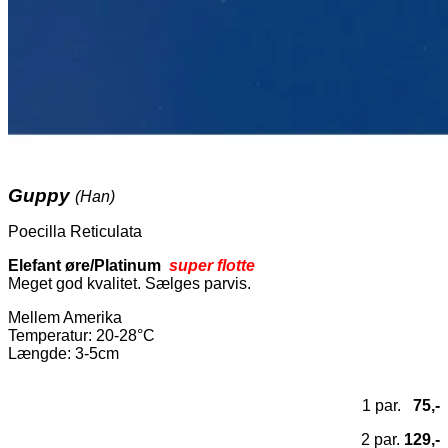
Guppy
(Han)
Poecilla Reticulata
Elefant øre/Platinum
super flotte
Meget god kvalitet. Sælges parvis.
Mellem Amerika
Temperatur
: 20-28°C
Længde: 3-5cm
1 par.
75,-
2 par.
129,-