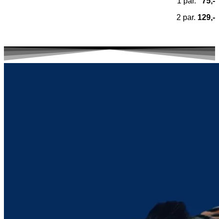
1 par.
75,-
2 par.
129,-