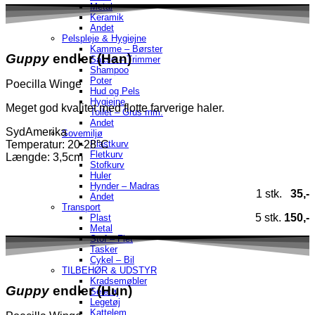
Metal
Keramik
Andet
Pelspleje & Hygiejne
Kamme – Børster
Guppy
endler (Han)
Sakse – Trimmer
Shampoo
Poter
Poecilla Winge
Hud og Pels
Hygiejne
Meget god kvalitet med flotte farverige haler.
Toilet – Grus mm.
Andet
SydAmerika
Sovemiljø
Plastkurv
Temperatur
: 20-28°C
Fletkurv
Længde: 3,5cm
Stofkurv
Huler
Hynder – Madras
1 stk.
35,-
Andet
Transport
5 stk.
150,-
Plast
Metal
Stof – Flet
Tasker
Cykel – Bil
TILBEHØR & UDSTYR
Kradsemøbler
Guppy
endler (Hun)
Seletøj
Legetøj
Kattelem