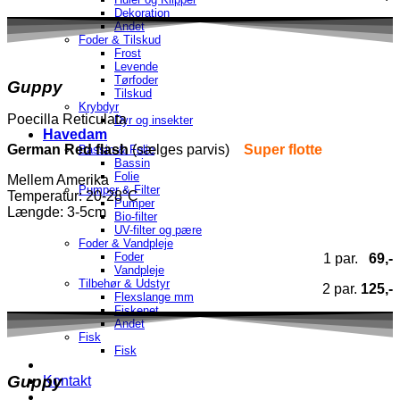
Dekoration
Andet
Foder & Tilskud
Frost
Levende
Tørfoder
Guppy
Tilskud
Krybdyr
Poecilla Reticulata
Dyr og insekter
Havedam
German Red flash
(sælges parvis)
Super flotte
Bassin & Folie
Bassin
Folie
Mellem Amerika
Pumper & Filter
Temperatur
: 20-28°C
Pumper
Længde: 3-5cm
Bio-filter
UV-filter og pære
Foder & Vandpleje
Foder
1 par.
69,-
Vandpleje
Tilbehør & Udstyr
2 par.
125,-
Flexslange mm
Fiskenet
Andet
Fisk
Fisk
Guppy
Kontakt