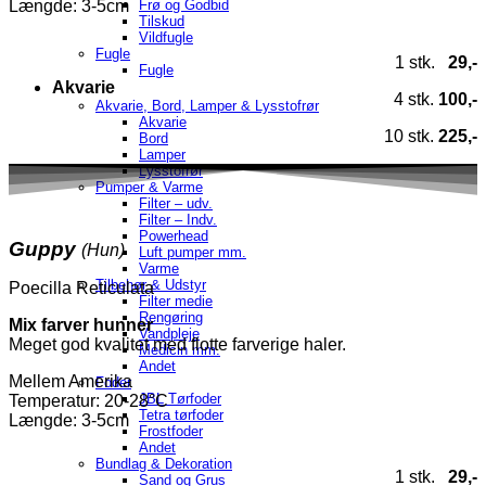
Frø og Godbid
Længde: 3-5cm
Tilskud
Vildfugle
Fugle
1 stk.
29,-
Fugle
Akvarie
4 stk.
100,-
Akvarie, Bord, Lamper & Lysstofrør
Akvarie
10 stk.
225,-
Bord
Lamper
Lysstofrør
Pumper & Varme
Filter – udv.
Filter – Indv.
Powerhead
Guppy
(Hun)
Luft pumper mm.
Varme
Tilbehør & Udstyr
Poecilla Reticulata
Filter medie
Rengøring
Mix farver hunner
Vandpleje
Meget god kvalitet med flotte farverige haler.
Medicin mm.
Andet
Mellem Amerika
Foder
JBL Tørfoder
Temperatur
: 20-28°C
Tetra tørfoder
Længde: 3-5cm
Frostfoder
Andet
Bundlag & Dekoration
1 stk.
29,-
Sand og Grus