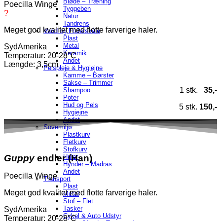
Bløde – Træning
Poecilla Winge
Tyggeben
?
Natur
Tandrens
Meget god kvalitet med flotte farverige haler.
Vand og Foderskåle
Plast
Metal
SydAmerika
Keramik
Temperatur
: 20-28°C
Andet
Længde: 3,5cm
Pelspleje & Hygiejne
Kamme – Børster
Sakse – Trimmer
1 stk.
35,-
Shampoo
Poter
Hud og Pels
5 stk.
150,-
Hygiejne
Andet
Sovemiljø
Plastkurv
Fletkurv
Stofkurv
Guppy
endler (Han)
Huler
Hynder – Madras
Andet
Poecilla Winge
Transport
Plast
Meget god kvalitet med flotte farverige haler.
Metal
Stof – Flet
Tasker
SydAmerika
Cykel & Auto Udstyr
Temperatur
: 20-28°C