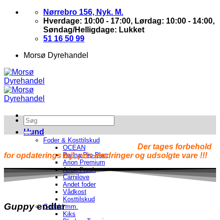
Skip
Nørrebro 156, Nyk. M.
to
Hverdage: 10:00 - 17:00, Lørdag: 10:00 - 14:00,
content
Søndag/Helligdage: Lukket
51 16 50 99
Morsø Dyrehandel
Hund
Foder & Kosttilskud
Der tages forbehold
OCEAN
for opdaterings fejl, pris ændringer og udsolgte vare !!!
Purina Pro-Plan
Arion Premium
Arion Fresh
Carnilove
Andet foder
Vådkost
Kosttilskud
Guppy
endler
Godbid mm.
Kiks