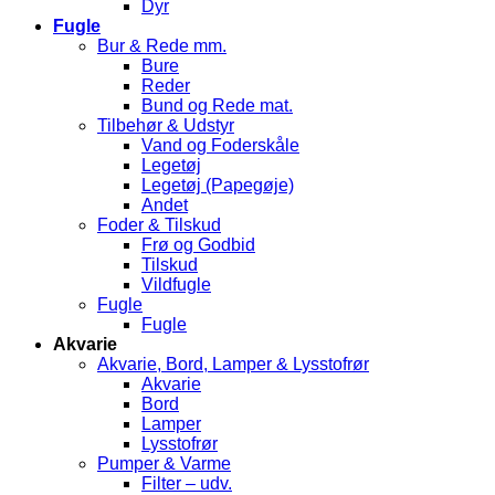
Dyr
Fugle
Bur & Rede mm.
Bure
Reder
Bund og Rede mat.
Tilbehør & Udstyr
Vand og Foderskåle
Legetøj
Legetøj (Papegøje)
Andet
Foder & Tilskud
Frø og Godbid
Tilskud
Vildfugle
Fugle
Fugle
Akvarie
Akvarie, Bord, Lamper & Lysstofrør
Akvarie
Bord
Lamper
Lysstofrør
Pumper & Varme
Filter – udv.