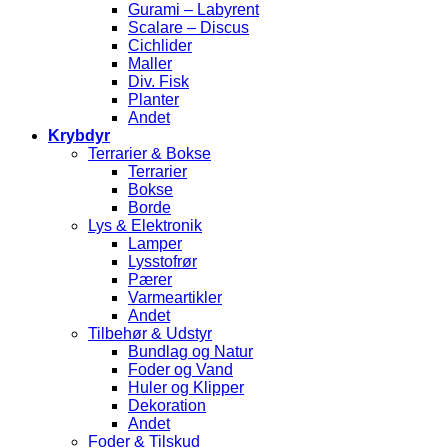
Gurami – Labyrent
Scalare – Discus
Cichlider
Maller
Div. Fisk
Planter
Andet
Krybdyr
Terrarier & Bokse
Terrarier
Bokse
Borde
Lys & Elektronik
Lamper
Lysstofrør
Pærer
Varmeartikler
Andet
Tilbehør & Udstyr
Bundlag og Natur
Foder og Vand
Huler og Klipper
Dekoration
Andet
Foder & Tilskud