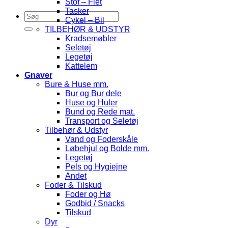
Stof – Flet
Tasker
Cykel – Bil
TILBEHØR & UDSTYR
Kradsemøbler
Seletøj
Legetøj
Kattelem
Gnaver
Bure & Huse mm.
Bur og Bur dele
Huse og Huler
Bund og Rede mat.
Transport og Seletøj
Tilbehør & Udstyr
Vand og Foderskåle
Løbehjul og Bolde mm.
Legetøj
Pels og Hygiejne
Andet
Foder & Tilskud
Foder og Hø
Godbid / Snacks
Tilskud
Dyr