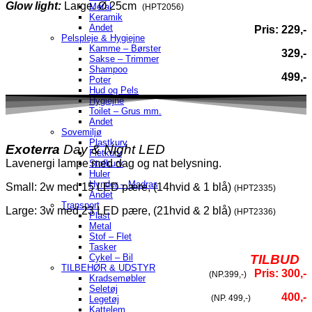
Glow light:
Large. Ø 25cm
Metal
(HPT2056)
Keramik
Andet
Pris: 229,-
Pelspleje & Hygiejne
Kamme – Børster
329,-
Sakse – Trimmer
Shampoo
499,-
Poter
Hud og Pels
Hygiejne
Toilet – Grus mm.
Andet
Sovemiljø
Plastkurv
Exoterra
Day & Night LED
Fletkurv
Lavenergi lampe med dag og nat belysning.
Stofkurv
Huler
Hynder – Madras
Small: 2w med 15 LED pære, (14hvid & 1 blå)
(HPT2335)
Andet
Transport
Large: 3w med 23 LED pære, (21hvid & 2 blå)
(HPT2336)
Plast
Metal
Stof – Flet
Tasker
TILBUD
Cykel – Bil
TILBEHØR & UDSTYR
Pris: 300,-
(NP.399,-)
Kradsemøbler
Seletøj
400,-
(NP. 499,-)
Legetøj
Kattelem