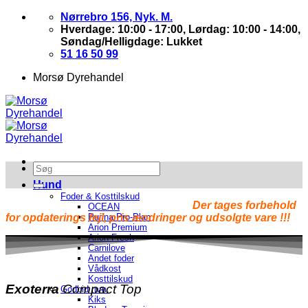
Skip
Nørrebro 156, Nyk. M.
to
Hverdage: 10:00 - 17:00, Lørdag: 10:00 - 14:00,
content
Søndag/Helligdage: Lukket
51 16 50 99
Morsø Dyrehandel
Hund
Foder & Kosttilskud
Der tages forbehold
OCEAN
for opdaterings fejl, pris ændringer og udsolgte vare !!!
Purina Pro-Plan
Arion Premium
Arion Fresh
Carnilove
Andet foder
Vådkost
Kosttilskud
Exoterra
Compact Top
Godbid mm.
Kiks