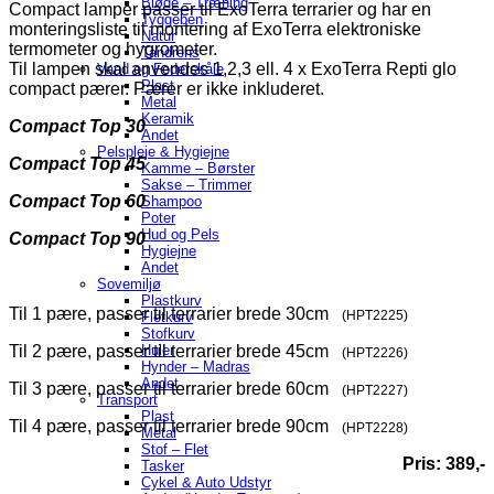
Bløde – Træning
Compact lamper passer til ExoTerra terrarier og har en
Tyggeben
monteringsliste til montering af ExoTerra elektroniske
Natur
termometer og hygrometer.
Tandrens
Til lampen skal anvendes 1,2,3 ell. 4 x ExoTerra Repti glo
Vand og Foderskåle
Plast
compact pærer. Pærer er ikke inkluderet.
Metal
Keramik
Compact Top 30
Andet
Pelspleje & Hygiejne
Compact Top 45
Kamme – Børster
Sakse – Trimmer
Compact Top 60
Shampoo
Poter
Hud og Pels
Compact Top 90
Hygiejne
Andet
Sovemiljø
Plastkurv
Til 1 pære, passer til terrarier brede 30cm
(HPT2225)
Fletkurv
Stofkurv
Til 2 pære, passer til terrarier brede 45cm
Huler
(HPT2226)
Hynder – Madras
Andet
Til 3 pære, passer til terrarier brede 60cm
(HPT2227)
Transport
Plast
Til 4 pære, passer til terrarier brede 90cm
(HPT2228)
Metal
Stof – Flet
Pris: 389,-
Tasker
Cykel & Auto Udstyr