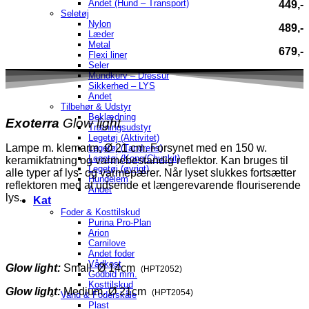
Andet (Hund – Transport)
449,-
Seletøj
Nylon
489,-
Læder
Metal
679,-
Flexi liner
Seler
Mundkurv – Dressur
Sikkerhed – LYS
Andet
Tilbehør & Udstyr
Beklædning
Exoterra
Glow light
Træningsudstyr
Legetøj (Aktivitet)
Lampe m. klemarm, Ø 21 cm. Forsynet med en 150 w.
Legetøj (Tandrens)
Legetøj (Kong/Chuckit)
keramikfatning og varmebestandig reflektor. Kan bruges til
Legetøj (øvrigt)
alle typer af lys- og varmepærer. Når lyset slukkes fortsætter
Hundelem
reflektoren med at udsende et længerevarende flouriserende
Andet
lys.
Kat
Foder & Kosttilskud
Purina Pro-Plan
Arion
Carnilove
Andet foder
Vådkost
Glow light:
Small. Ø 14cm
(HPT2052)
Godbid mm.
Kosttilskud
Glow light:
Medium. Ø 21cm
(HPT2054)
Vand & Foderskåle
Plast