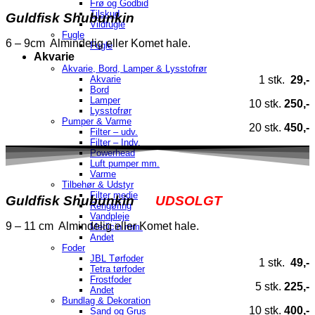
Frø og Godbid
Tilskud
Guldfisk Shubunkin
Vildfugle
Fugle
6 – 9cm Almindelig eller Komet hale.
Fugle
Akvarie
Akvarie, Bord, Lamper & Lysstofrør
1 stk.
29,-
Akvarie
Bord
Lamper
10 stk.
250,-
Lysstofrør
Pumper & Varme
20 stk.
450,-
Filter – udv.
Filter – Indv.
Powerhead
Luft pumper mm.
Varme
Tilbehør & Udstyr
Filter medie
Guldfisk Shubunkin
UDSOLGT
Rengøring
Vandpleje
9 – 11 cm Almindelig eller Komet hale.
Medicin mm.
Andet
Foder
JBL Tørfoder
1 stk.
49,-
Tetra tørfoder
Frostfoder
5 stk.
225,-
Andet
Bundlag & Dekoration
10 stk.
400,-
Sand og Grus