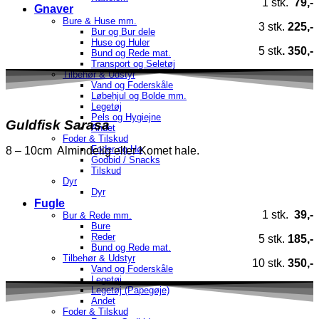
1 stk.
79,-
Gnaver
Bure & Huse mm.
3 stk.
225,-
Bur og Bur dele
Huse og Huler
5 stk
. 350,-
Bund og Rede mat.
Transport og Seletøj
Tilbehør & Udstyr
Vand og Foderskåle
Løbehjul og Bolde mm.
Legetøj
Pels og Hygiejne
Guldfisk Sarasa
Andet
Foder & Tilskud
Foder og Hø
8 – 10cm Almindelig eller Komet hale.
Godbid / Snacks
Tilskud
Dyr
Dyr
Fugle
1 stk.
39,-
Bur & Rede mm.
Bure
Reder
5 stk.
185,-
Bund og Rede mat.
Tilbehør & Udstyr
10 stk.
350,-
Vand og Foderskåle
Legetøj
Legetøj (Papegøje)
Andet
Foder & Tilskud