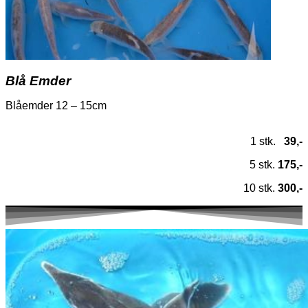
Blå Emder
Blåemder 12 – 15cm
1 stk.
39,-
5 stk.
175,-
10 stk.
300,-