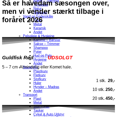
Bløde – Træning
S
å er havedam sæsongen over,
Tyggeben
Natur
men vi vende
r stærkt tilbage i
Tandrens
Vand og Foderskåle
foråret 2026
Plast
Metal
Keramik
Andet
Pelspleje & Hygiejne
Kamme – Børster
Sakse – Trimmer
Shampoo
Poter
Hud og Pels
Guldfisk Rød
UDSOLGT
Hygiejne
Andet
5 – 7 cm Almindelig eller Komet hale.
Sovemiljø
Plastkurv
Fletkurv
Stofkurv
1 stk.
29,-
Huler
Hynder – Madras
10 stk.
250,-
Andet
Transport
20 stk
. 450,-
Plast
Metal
Stof – Flet
Tasker
Cykel & Auto Udstyr