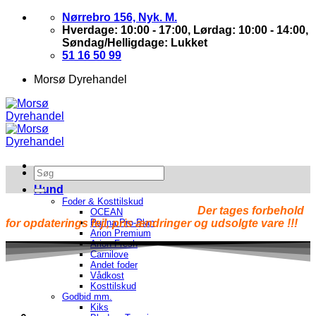
Skip
Nørrebro 156, Nyk. M.
to
Hverdage: 10:00 - 17:00, Lørdag: 10:00 - 14:00,
content
Søndag/Helligdage: Lukket
51 16 50 99
Morsø Dyrehandel
Hund
Foder & Kosttilskud
Der tages forbehold
OCEAN
for opdaterings fejl, pris ændringer og udsolgte vare !!!
Purina Pro-Plan
Arion Premium
Arion Fresh
Carnilove
Andet foder
Vådkost
Kosttilskud
Godbid mm.
Kiks