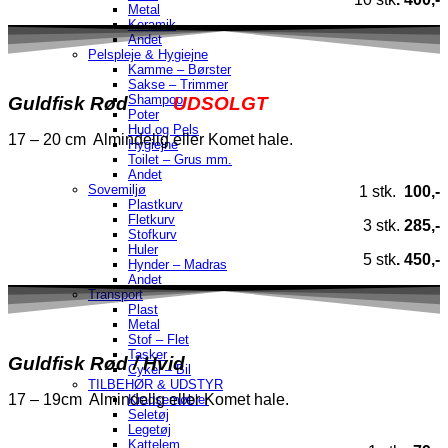
Metal
Keramik
Andet
Pelspleje & Hygiejne
Kamme – Børster
Sakse – Trimmer
Shampoo
Guldfisk Rød
UDSOLGT
Poter
Hud og Pels
17 – 20 cm Almindelig eller Komet hale.
Hygiejne
Toilet – Grus mm.
Andet
Sovemiljø
1 stk.
100,-
Plastkurv
Fletkurv
3 stk.
285,-
Stofkurv
Huler
5 stk
. 450,-
Hynder – Madras
Andet
Transport
Plast
Metal
Stof – Flet
Tasker
Guldfisk Rød / Hvid
Cykel – Bil
TILBEHØR & UDSTYR
17 – 19cm Almindelig eller Komet hale.
Kradsemøbler
Seletøj
Legetøj
Kattelem