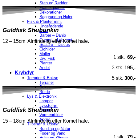
Sten og Rødder
Plastik planter
Dekorationer
Baggrund og Huler
Fisk & Planter mm.
Ungefødende
Guldfisk Shubunkin
Tetra
Barber – Danio
Gurami – Labyrent
12 – 15cm Almindelig eller Komet hale.
Scalare – Discus
Cichlider
Maller
1 stk.
69,-
Div. Fisk
Planter
3 stk.
195,-
Andet
Krybdyr
5 stk.
300,-
Terrarier & Bokse
Terrarier
Bokse
Borde
Lys & Elektronik
Lamper
Lysstofrør
Guldfisk Shubunkin
Pærer
Varmeartikler
Andet
15 – 18cm Almindelig eller Komet hale.
Tilbehør & Udstyr
Bundlag og Natur
Foder og Vand
1 stk.
79,-
Huler og Klipper