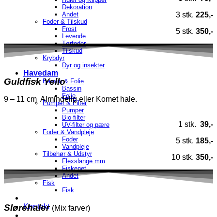
Dekoration
Andet
3 stk.
225,-
Foder & Tilskud
Frost
5 stk.
350,-
Levende
Tørfoder
Tilskud
Krybdyr
Dyr og insekter
Havedam
Guldfisk Yello
Bassin & Folie
Bassin
Folie
9 – 11 cm Almindelig eller Komet hale.
Pumper & Filter
Pumper
Bio-filter
1 stk.
39,-
UV-filter og pære
Foder & Vandpleje
Foder
5 stk.
185,-
Vandpleje
Tilbehør & Udstyr
10 stk.
350,-
Flexslange mm
Fiskenet
Andet
Fisk
Fisk
Kontakt
Slørehaler
(Mix farver)