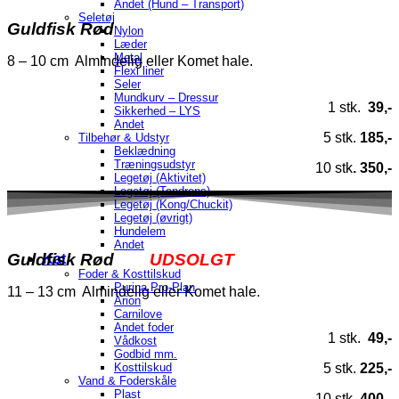
Andet (Hund – Transport)
Seletøj
Guldfisk Rød
Nylon
Læder
Metal
8 – 10 cm Almindelig eller Komet hale.
Flexi liner
Seler
Mundkurv – Dressur
1 stk.
39,-
Sikkerhed – LYS
Andet
5 stk.
185,-
Tilbehør & Udstyr
Beklædning
Træningsudstyr
10 stk
. 350,-
Legetøj (Aktivitet)
Legetøj (Tandrens)
Legetøj (Kong/Chuckit)
Legetøj (øvrigt)
Hundelem
Andet
Guldfisk Rød
UDSOLGT
Kat
Foder & Kosttilskud
Purina Pro-Plan
11 – 13 cm Almindelig eller Komet hale.
Arion
Carnilove
Andet foder
1 stk.
49,-
Vådkost
Godbid mm.
Kosttilskud
5 stk.
225,-
Vand & Foderskåle
Plast
10 stk
. 400,-