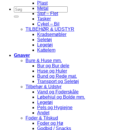
Plast
Metal
Stof – Flet
Tasker
Cykel – Bil
TILBEHØR & UDSTYR
Kradsemøbler
Seletøj
Legetøj
Kattelem
Gnaver
Bure & Huse mm.
Bur og Bur dele
Huse og Huler
Bund og Rede mat.
Transport og Seletøj
Tilbehør & Udstyr
Vand og Foderskåle
Løbehjul og Bolde mm.
Legetøj
Pels og Hygiejne
Andet
Foder & Tilskud
Foder og Hø
Godbid / Snacks