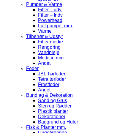
Pumper & Varme
Filter – udv.
Filter – Indv.
Powerhead
Luft pumper mm.
Varme
Tilbehør & Udstyr
Filter medie
Rengøring
Vandpleje
Medicin mm.
Andet
Foder
JBL Tørfoder
Tetra tørfoder
Frostfoder
Andet
Bundlag & Dekoration
Sand og Grus
Sten og Rødder
Plastik planter
Dekorationer
Baggrund og Huler
Fisk & Planter mm.
Ungefødende