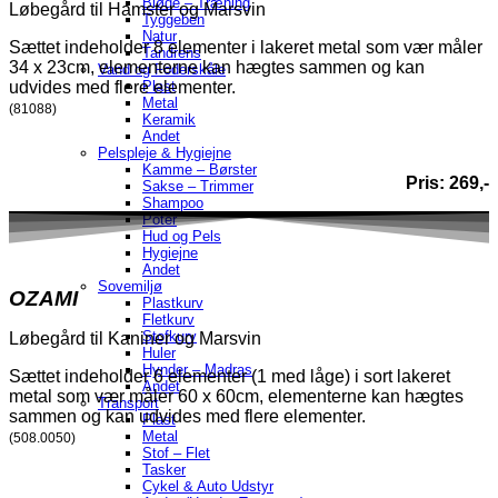
Bløde – Træning
Løbegård til Hamster og Marsvin
Tyggeben
Natur
Sættet indeholder 8 elementer i lakeret metal som vær måler
Tandrens
34 x 23cm, elementerne kan hægtes sammen og kan
Vand og Foderskåle
udvides med flere elementer.
Plast
Metal
(81088)
Keramik
Andet
Pelspleje & Hygiejne
Kamme – Børster
Pris: 269,-
Sakse – Trimmer
Shampoo
Poter
Hud og Pels
Hygiejne
Andet
Sovemiljø
OZAMI
Plastkurv
Fletkurv
Stofkurv
Løbegård til Kaniner og Marsvin
Huler
Hynder – Madras
Sættet indeholder 6 elementer (1 med låge) i sort lakeret
Andet
metal som vær måler 60 x 60cm, elementerne kan hægtes
Transport
sammen og kan udvides med flere elementer.
Plast
Metal
(508.0050)
Stof – Flet
Tasker
Cykel & Auto Udstyr