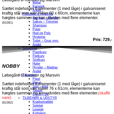
Metal
Keramik
Sættet indeholder 6 elementer (1 med låge) i galvaniseret
Andet
kraftig stål som vær måler 60 x 60cm, elementerne kan
Pelspleje & Hygiejne
hægtes sammen og kan udvides med flere elementer.
Kamme – Børster
Sakse – Trimmer
(81081)
Shampoo
Poter
Hud og Pels
Hygiejne
Pris: 729,-
Toilet – Grus mm.
Andet
Sovemiljø
Plastkurv
Fletkurv
Stofkurv
Huler
NOBBY
Hynder – Madras
Andet
Transport
Løbegård til Kaniner og Marsvin
Plast
Metal
Sættet indeholder 8 elementer (1 med låge) i galvaniseret
Stof – Flet
kraftig stål som vær måler 76 x 61cm, elementerne kan
Tasker
hægtes sammen og kan udvides med flere elementer.
(skaffe
Cykel – Bil
vare)
TILBEHØR & UDSTYR
Kradsemøbler
(81082)
Seletøj
Legetøj
Kattelem