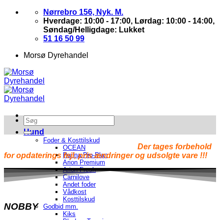
Skip
Nørrebro 156, Nyk. M.
to
Hverdage: 10:00 - 17:00, Lørdag: 10:00 - 14:00,
content
Søndag/Helligdage: Lukket
51 16 50 99
Morsø Dyrehandel
Hund
Foder & Kosttilskud
Der tages forbehold
OCEAN
for opdaterings fejl, pris ændringer og udsolgte vare !!!
Purina Pro-Plan
Arion Premium
Arion Fresh
Carnilove
Andet foder
Vådkost
Kosttilskud
NOBBY
Godbid mm.
Kiks