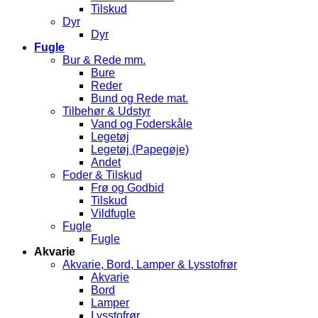
Tilskud
Dyr
Dyr
Fugle
Bur & Rede mm.
Bure
Reder
Bund og Rede mat.
Tilbehør & Udstyr
Vand og Foderskåle
Legetøj
Legetøj (Papegøje)
Andet
Foder & Tilskud
Frø og Godbid
Tilskud
Vildfugle
Fugle
Fugle
Akvarie
Akvarie, Bord, Lamper & Lysstofrør
Akvarie
Bord
Lamper
Lysstofrør