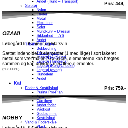
Andet (Hund – Transport)
Pris: 449,-
Seletøj
Nylon
Læder
Metal
Flexi liner
Seler
Mundkurv – Dressur
OZAMI
Sikkerhed – LYS
Andet
Løbegård til Kaniner og Marsvin
Tilbehør & Udstyr
Beklædning
Træningsudstyr
Sættet indeholder 8 elementer (1 med låge) i sort lakeret
Legetøj (Aktivitet)
metal som vær måler 76 x 61cm, elementerne kan hægtes
Legetøj (Tandrens)
sammen og kan udvides med flere elementer.
Legetøj (Kong/Chuckit)
(508.0060)
Legetøj (øvrigt)
Hundelem
Andet
Kat
Pris: 759,-
Foder & Kosttilskud
Purina Pro-Plan
Arion
Carnilove
Andet foder
Vådkost
Godbid mm.
NOBBY
Kosttilskud
Vand & Foderskåle
Plast
Løbegård til Kaniner og Marsvin