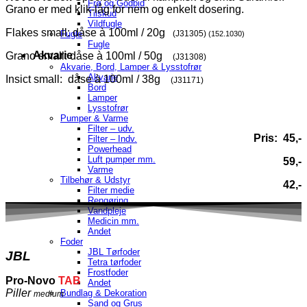
Frø og Godbid
Grano er med klik-låg for nem og enkelt dosering.
Tilskud
Vildfugle
Flakes small: dåse à 100ml / 20g
Fugle
(J31305)
(152.1030)
Fugle
Akvarie
Grano small: dåse à 100ml / 50g
(J31308)
Akvarie, Bord, Lamper & Lysstofrør
Akvarie
Insict small: dåse à 100ml / 38g
(J31171)
Bord
Lamper
Lysstofrør
Pumper & Varme
Filter – udv.
Pris: 45,-
Filter – Indv.
Powerhead
Luft pumper mm.
59,-
Varme
Tilbehør & Udstyr
42,-
Filter medie
Rengøring
Vandpleje
Medicin mm.
Andet
Foder
JBL Tørfoder
JBL
Tetra tørfoder
Frostfoder
Pro-Novo
TAB
Andet
Piller
Bundlag & Dekoration
medium
Sand og Grus