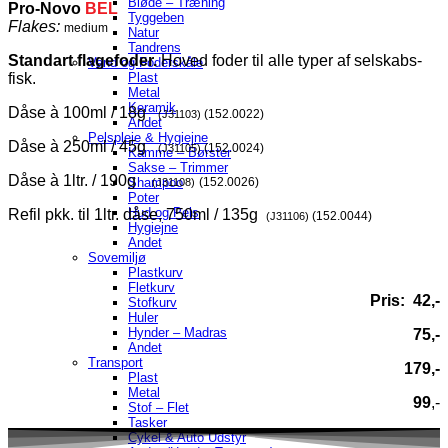
Bløde – Træning
Pro-Novo
BEL
Tyggeben
Flakes:
medium
Natur
Tandrens
Standart flagefoder.
Hoved foder til alle typer af selskabs-
Vand og Foderskåle
fisk.
Plast
Metal
Keramik
Dåse à 100ml / 18g
(152.0022)
(J31103)
Andet
Pelspleje & Hygiejne
Dåse à 250ml / 45g
(152.0024)
(J31105)
Kamme – Børster
Sakse – Trimmer
Dåse à 1ltr. / 190g
(152.0026)
Shampoo
(J31108)
Poter
Hud og Pels
Refil pkk. til 1ltr. dåse, 750ml / 135g
(152.0044)
(J31106)
Hygiejne
Andet
Sovemiljø
Plastkurv
Fletkurv
Pris: 42,-
Stofkurv
Huler
Hynder – Madras
75,-
Andet
Transport
179,-
Plast
Metal
99
,-
Stof – Flet
Tasker
Cykel & Auto Udstyr