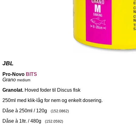
JBL
Pro-Novo
BITS
Grano
medium
Granolat.
Hoved foder til Discus fisk
250ml med klik-låg for nem og enkelt dosering.
Dåse à 250ml / 120g
(152.0862)
Dåse à 1ltr. / 480g
(152.0592)