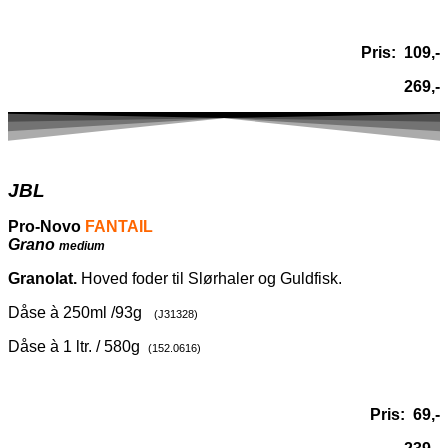
Pris: 109,-
269,-
JBL
Pro-Novo
FANTAIL
Grano
medium
Granolat.
Hoved foder til Slørhaler og Guldfisk.
Dåse à 250ml /93g
(J31328)
Dåse à 1 ltr. / 580g
(152.0616)
Pris: 69
,-