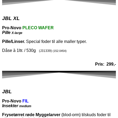
JBL XL
Pro-Novo
PLECO WAFER
Pille
X-large
Pille/Linser.
Special foder til alle maller typer.
Dåse à 1ltr. / 530g
(J31339)
(152.0454)
Pris:
299,-
JBL
Pro-Novo
FIL
Insekter
medium
Frysetørret røde Myggelarver
(blod-orm) tilskuds foder til