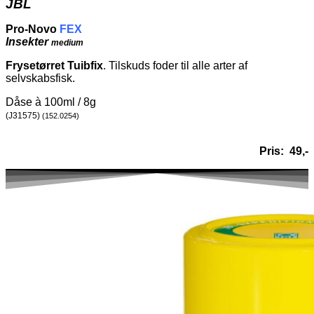
JBL
Pro-Novo
FEX
Insekter
medium
Frysetørret Tuibfix
. Tilskuds foder til alle arter af
selvskabsfisk.
Dåse à 100ml / 8g
(J31575)
(152.0254)
Pris: 49,-