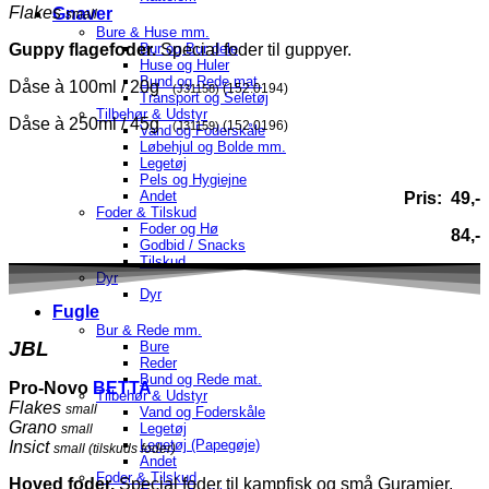
Flakes
Gnaver
small
Bure & Huse mm.
Bur og Bur dele
Guppy flagefoder.
Special foder til guppyer.
Huse og Huler
Bund og Rede mat.
Dåse à 100ml / 20g
(152.0194)
(J31158)
Transport og Seletøj
Tilbehør & Udstyr
Dåse à 250ml / 45g
(152.0196)
(J31159)
Vand og Foderskåle
Løbehjul og Bolde mm.
Legetøj
Pels og Hygiejne
Andet
Pris: 49,-
Foder & Tilskud
Foder og Hø
84,-
Godbid / Snacks
Tilskud
Dyr
Dyr
Fugle
Bur & Rede mm.
JBL
Bure
Reder
Bund og Rede mat.
Pro-Novo
BETTA
Tilbehør & Udstyr
Flakes
small
Vand og Foderskåle
Grano
Legetøj
small
Legetøj (Papegøje)
Insict
small
(tilskuds foder)
Andet
Foder & Tilskud
Hoved foder.
Special foder til kampfisk og små Guramier.