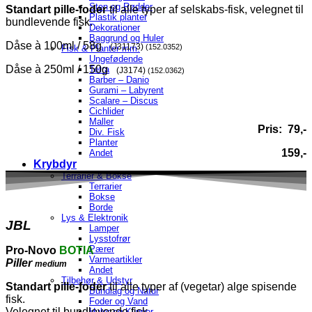
Sten og Rødder
Standart pille-foder
til alle typer af selskabs-fisk, velegnet til
Plastik planter
bundlevende fisk.
Dekorationer
Baggrund og Huler
Dåse à 100ml / 58g
(J31173)
(152.0352)
Fisk & Planter mm.
Ungefødende
Dåse à 250ml / 150g
Tetra
(J3174)
(152.0362)
Barber – Danio
Gurami – Labyrent
Scalare – Discus
Cichlider
Maller
Pris: 79,-
Div. Fisk
Planter
159,-
Andet
Krybdyr
Terrarier & Bokse
Terrarier
Bokse
Borde
Lys & Elektronik
JBL
Lamper
Lysstofrør
Pærer
Pro-Novo
BOTIA
Varmeartikler
Piller
medium
Andet
Tilbehør & Udstyr
Standart pille-foder
til alle typer af (vegetar) alge spisende
Bundlag og Natur
fisk.
Foder og Vand
Velegnet til bundlevende fisk.
Huler og Klipper