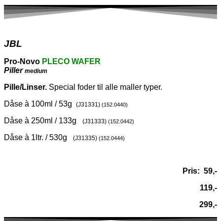
JBL
Pro-Novo
PLECO WAFER
Piller
medium
Pille/Linser.
Special foder til alle maller typer.
Dåse à 100ml / 53g
(J31331)
(152.0440)
Dåse à 250ml / 133g
(J31333)
(152.0442)
Dåse à 1ltr. / 530g
(J31335)
(152.0444)
Pris: 59,-
119,-
299,-