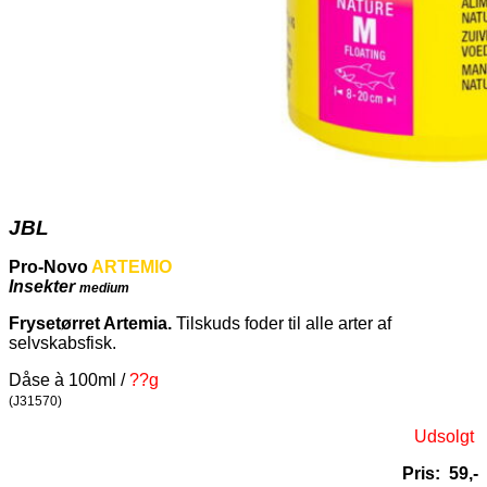
JBL
Pro-Novo
ARTEMIO
Insekter
medium
Frysetørret Artemia.
Tilskuds foder til alle arter af
selvskabsfisk.
Dåse à 100ml /
??g
(J31570)
Udsolgt
Pris: 59,-