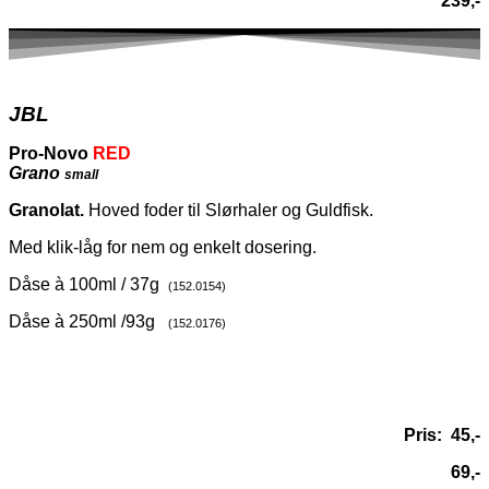
239,-
JBL
Pro-Novo
RED
Grano
small
Granolat.
Hoved foder til Slørhaler og Guldfisk.
Med klik-låg for nem og enkelt dosering.
Dåse à 100ml / 37g
(152.0154)
Dåse à 250ml /93g
(152.0176)
Pris: 45,-
69,-