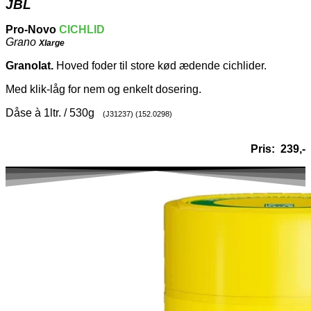
JBL
Pro-Novo
CICHLID
Grano
Xlarge
Granolat.
Hoved foder til store kød ædende cichlider.
Med klik-låg for nem og enkelt dosering.
Dåse à 1ltr. / 530g
(J31237) (152.0298)
Pris: 239
,-