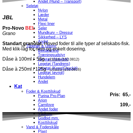
Andet (Hund – Transport)
Seletøj
Nylon
Læder
JBL
Metal
Flexi liner
Pro-Novo
BEL
Seler
Mundkurv – Dressur
Grano
Sikkerhed – LYS
Andet
Standart granolat.
Hoved foder til alle typer af selskabs-fisk.
Tilbehør & Udstyr
Med klik-låg for nem og enkelt dosering.
Beklædning
Træningsudstyr
Dåse à 100ml / 56g
Legetøj (Aktivitet)
(152.0812)
(J31116)
Legetøj (Tandrens)
Legetøj (Kong/Chuckit)
Dåse à 250ml / 125g
(152.0816)
(J31121)
Legetøj (øvrigt)
Hundelem
Andet
Kat
Foder & Kosttilskud
Pris: 65,-
Purina Pro-Plan
Arion
109,-
Carnilove
Andet foder
Vådkost
Godbid mm.
Kosttilskud
Vand & Foderskåle
Plast