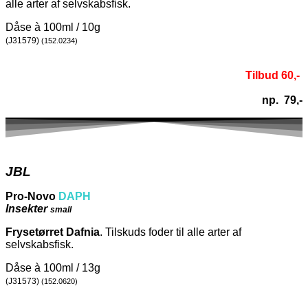
alle arter af selvskabsfisk.
Dåse à 100ml / 10g
(J31579)
(152.0234)
Tilbud 60,-
np. 79,-
JBL
Pro-Novo
DAPH
Insekter
small
Frysetørret Dafnia
. Tilskuds foder til alle arter af
selvskabsfisk.
Dåse à 100ml / 13g
(J31573)
(152.0620)