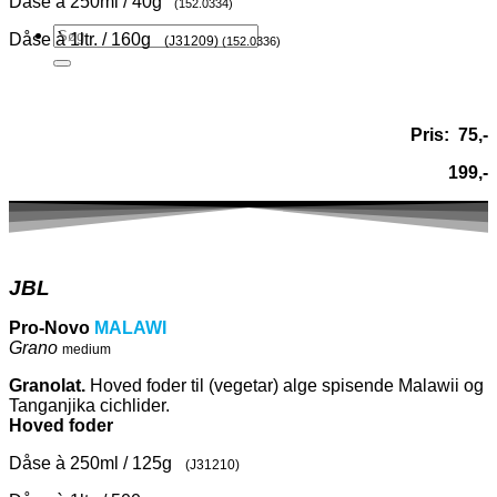
Dåse à 250ml / 40g
(152.0334)
Dåse à 1ltr. / 160g
(J31209)
(152.0336)
Pris: 75,-
199,-
JBL
Pro-Novo
MALAWI
Grano
medium
Granolat.
Hoved foder til (vegetar) alge spisende Malawii og
Tanganjika cichlider.
Hoved foder
Dåse à 250ml / 125g
(J31210)