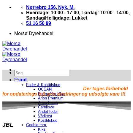
Skip
Nørrebro 156, Nyk. M.
to
Hverdage: 10:00 - 17:00, Lørdag: 10:00 - 14:00,
content
Søndag/Helligdage: Lukket
51 16 50 99
Morsø Dyrehandel
Hund
Foder & Kosttilskud
Der tages forbehold
OCEAN
for opdaterings fejl, pris ændringer og udsolgte vare !!!
Purina Pro-Plan
Arion Premium
Arion Fresh
Carnilove
Andet foder
Vådkost
Kosttilskud
JBL
Godbid mm.
Kiks