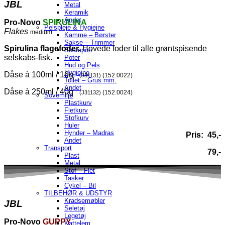
JBL
Metal
Keramik
Andet
Pro-Novo
SPIRULINA
Pelspleje & Hygiejne
Flakes
medium
Kamme – Børster
Sakse – Trimmer
Spirulina flagefoder.
Hovede foder til alle grøntspisende
Shampoo
selskabs-fisk.
Poter
Hud og Pels
Hygiejne
Dåse à 100ml / 16g
(152.0022)
(J31131)
Toilet – Grus mm.
Andet
Dåse à 250ml / 40g
(152.0024)
(J31132)
Sovemiljø
Plastkurv
Fletkurv
Stofkurv
Huler
Hynder – Madras
Pris: 45,-
Andet
Transport
79,-
Plast
Metal
Stof – Flet
Tasker
Cykel – Bil
TILBEHØR & UDSTYR
Kradsemøbler
JBL
Seletøj
Legetøj
Pro-Novo
GUPPY
Kattelem