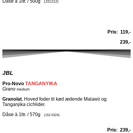
Dåse à 1ltr. / 500g
(J31212)
Pris: 119,-
239,-
JBL
Pro-Novo
TANGANYIKA
Grano
medium
Granolat.
Hoved foder til kød ædende Malawii og
Tanganjika cichlider.
Dåse à 1ltr. / 570g
(152.0324)
Pris:
239,-