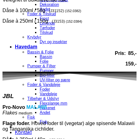
Dekoration
Andet
Dåse à 100ml / 58g
(J31152)
(152.0382)
Foder & Tilskud
Frost
Dåse à 250ml / 150g
(J3153)
(152.0384)
Levende
Tørfoder
Tilskud
Krybdyr
Dyr og insekter
Havedam
Bassin & Folie
Pris: 85,-
Bassin
Folie
159,-
Pumper & Filter
Pumper
Bio-filter
UV-filter og pære
Foder & Vandpleje
Foder
Vandpleje
JBL
Tilbehør & Udstyr
Flexslange mm
Pro-Novo
MALAWI
Fiskenet
Flakes
Andet
medium
Fisk
Fisk
Flage foder.
Hoved foder til (vegetar) alge spisende Malawii
og Tanganjika cichlider.
Kontakt