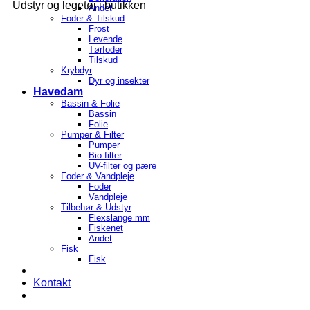
Udstyr og legetøj i butikken
Andet
Foder & Tilskud
Frost
Levende
Tørfoder
Tilskud
Krybdyr
Dyr og insekter
Havedam
Bassin & Folie
Bassin
Folie
Pumper & Filter
Pumper
Bio-filter
UV-filter og pære
Foder & Vandpleje
Foder
Vandpleje
Tilbehør & Udstyr
Flexslange mm
Fiskenet
Andet
Fisk
Fisk
Kontakt