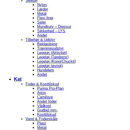
Seletøj
Nylon
Læder
Metal
Flexi liner
Seler
Mundkurv – Dressur
Sikkerhed – LYS
Andet
Tilbehør & Udstyr
Beklædning
Træningsudstyr
Legetøj (Aktivitet)
Legetøj (Tandrens)
Legetøj (Kong/Chuckit)
Legetøj (øvrigt)
Hundelem
Andet
Kat
Foder & Kosttilskud
Purina Pro-Plan
Arion
Carnilove
Andet foder
Vådkost
Godbid mm.
Kosttilskud
Vand & Foderskåle
Plast
Metal