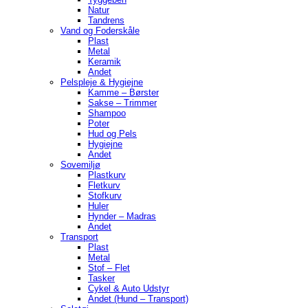
Natur
Tandrens
Vand og Foderskåle
Plast
Metal
Keramik
Andet
Pelspleje & Hygiejne
Kamme – Børster
Sakse – Trimmer
Shampoo
Poter
Hud og Pels
Hygiejne
Andet
Sovemiljø
Plastkurv
Fletkurv
Stofkurv
Huler
Hynder – Madras
Andet
Transport
Plast
Metal
Stof – Flet
Tasker
Cykel & Auto Udstyr
Andet (Hund – Transport)