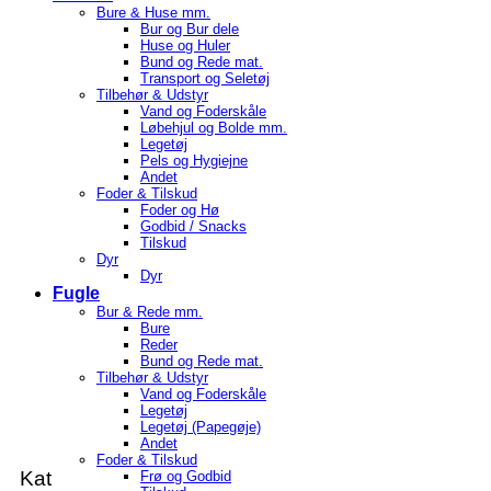
Bure & Huse mm.
Bur og Bur dele
Huse og Huler
Bund og Rede mat.
Transport og Seletøj
Tilbehør & Udstyr
Vand og Foderskåle
Løbehjul og Bolde mm.
Legetøj
Pels og Hygiejne
Andet
Foder & Tilskud
Foder og Hø
Godbid / Snacks
Tilskud
Dyr
Dyr
Fugle
Bur & Rede mm.
Bure
Reder
Bund og Rede mat.
Tilbehør & Udstyr
Vand og Foderskåle
Legetøj
Legetøj (Papegøje)
Andet
Foder & Tilskud
Kat
Frø og Godbid