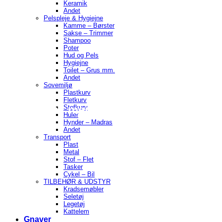
Keramik
Andet
Pelspleje & Hygiejne
Kamme – Børster
Sakse – Trimmer
Shampoo
Poter
Hud og Pels
Hygiejne
Toilet – Grus mm.
Andet
Sovemiljø
Hund
Plastkurv
Fletkurv
Artikler til menneskets bedste ven
Stofkurv
Huler
Hynder – Madras
Andet
Transport
Plast
Metal
Stof – Flet
Tasker
Cykel – Bil
TILBEHØR & UDSTYR
Kradsemøbler
Seletøj
Legetøj
Kattelem
Gnaver