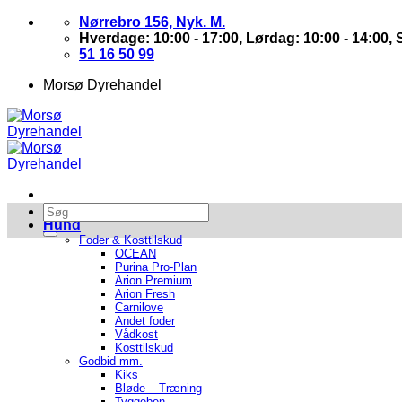
Nørrebro 156, Nyk. M.
Hverdage: 10:00 - 17:00, Lørdag: 10:00 - 14:00,
51 16 50 99
Morsø Dyrehandel
Hund
Foder & Kosttilskud
OCEAN
Purina Pro-Plan
Arion Premium
Arion Fresh
Carnilove
Andet foder
Vådkost
Kosttilskud
Godbid mm.
Kiks
Bløde – Træning
Tyggeben