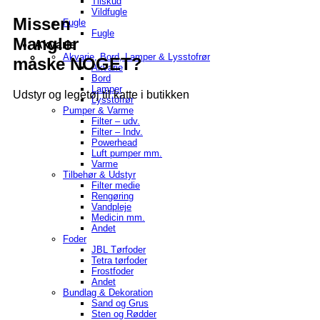
Tilskud
Vildfugle
Missen
Fugle
Fugle
Mangler
Akvarie
Akvarie, Bord, Lamper & Lysstofrør
måske NOGET?
Akvarie
Bord
Lamper
Udstyr og legetøj til katte i butikken
Lysstofrør
Pumper & Varme
Filter – udv.
Filter – Indv.
Powerhead
Luft pumper mm.
Varme
Tilbehør & Udstyr
Filter medie
Rengøring
Vandpleje
Medicin mm.
Andet
Foder
JBL Tørfoder
Tetra tørfoder
Frostfoder
Andet
Bundlag & Dekoration
Sand og Grus
Sten og Rødder