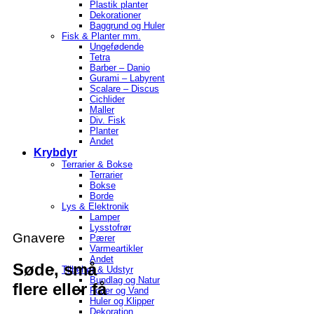
Plastik planter
Dekorationer
Baggrund og Huler
Fisk & Planter mm.
Ungefødende
Tetra
Barber – Danio
Gurami – Labyrent
Scalare – Discus
Cichlider
Maller
Div. Fisk
Planter
Andet
Krybdyr
Terrarier & Bokse
Terrarier
Bokse
Borde
Lys & Elektronik
Lamper
Lysstofrør
Gnavere
Pærer
Varmeartikler
Andet
Søde, små
Tilbehør & Udstyr
Bundlag og Natur
flere eller få
Foder og Vand
Huler og Klipper
Dekoration