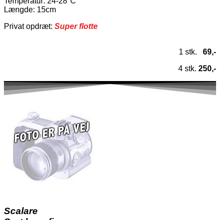
Temperatur
: 24-28°C
Længde: 15cm
Privat opdræt:
Super flotte
1 stk.
69,-
4 stk.
250,-
Scalare