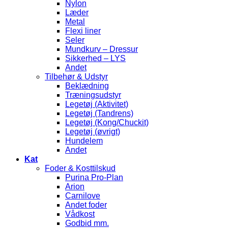
Nylon
Læder
Metal
Flexi liner
Seler
Mundkurv – Dressur
Sikkerhed – LYS
Andet
Tilbehør & Udstyr
Beklædning
Træningsudstyr
Legetøj (Aktivitet)
Legetøj (Tandrens)
Legetøj (Kong/Chuckit)
Legetøj (øvrigt)
Hundelem
Andet
Kat
Foder & Kosttilskud
Purina Pro-Plan
Arion
Carnilove
Andet foder
Vådkost
Godbid mm.