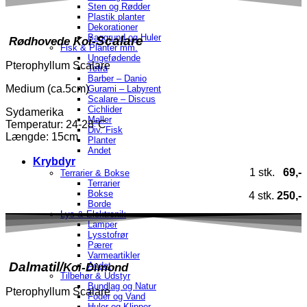
Sten og Rødder
Plastik planter
Dekorationer
Baggrund og Huler
Scalare
Rødhovede Koi-
Fisk & Planter mm.
Ungefødende
Pterophyllum Scalare
Tetra
Barber – Danio
Medium (ca.5cm)
Gurami – Labyrent
Scalare – Discus
Cichlider
Sydamerika
Maller
Temperatur
: 24-28°C
Div. Fisk
Længde: 15cm
Planter
Andet
Krybdyr
1 stk.
69,-
Terrarier & Bokse
Terrarier
Bokse
4 stk.
250,-
Borde
Lys & Elektronik
Lamper
Lysstofrør
Pærer
Varmeartikler
Dalmatil/
Koi-Dimond
Andet
Tilbehør & Udstyr
Bundlag og Natur
Pterophyllum Scalare
Foder og Vand
Huler og Klipper