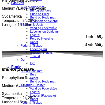
Pterophyllum Scalare
Gnaver
Bure & Huse mm.
Medium / Large (ca.5-6cm)
Bur og Bur dele
Huse og Huler
Sydamerika
Bund og Rede mat.
Temperatur
: 24-28°C
Transport og Seletøj
Tilbehør & Udstyr
Længde: 15-18cm
Vand og Foderskåle
Løbehjul og Bolde mm.
Legetøj
1 stk.
85,-
Pels og Hygiejne
Andet
4 stk.
300,-
Foder & Tilskud
Foder og Hø
Godbid / Snacks
Tilskud
Dyr
Dyr
Fugle
Mamor Scalare
Bur & Rede mm.
Bure
Pterophyllum Scalare
Reder
Bund og Rede mat.
Tilbehør & Udstyr
Medium (ca.4cm)
Vand og Foderskåle
Legetøj
Sydamerika
Legetøj (Papegøje)
Temperatur
: 24-28°C
Andet
Længde: 15cm
Foder & Tilskud