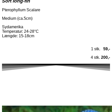
Sort
long-fin
Pterophyllum Scalare
Medium (ca.5cm)
Sydamerika
Temperatur
: 24-28°C
Længde: 15-18cm
1 stk.
59,-
4 stk.
200,-