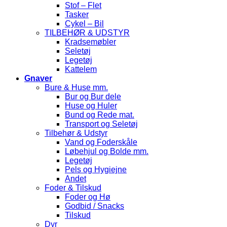
Stof – Flet
Tasker
Cykel – Bil
TILBEHØR & UDSTYR
Kradsemøbler
Seletøj
Legetøj
Kattelem
Gnaver
Bure & Huse mm.
Bur og Bur dele
Huse og Huler
Bund og Rede mat.
Transport og Seletøj
Tilbehør & Udstyr
Vand og Foderskåle
Løbehjul og Bolde mm.
Legetøj
Pels og Hygiejne
Andet
Foder & Tilskud
Foder og Hø
Godbid / Snacks
Tilskud
Dyr