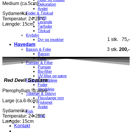
Medium (ca.5cm)
Dekoration
Andet
Sydamerika
Foder & Tilskud
Frost
Temperatur
: 24-28°C
Levende
Længde: 15cm
Tørfoder
Tilskud
Krybdyr
1 stk. 75
,-
Dyr og insekter
Havedam
3 stk.
200,-
Bassin & Folie
Bassin
Folie
Pumper & Filter
Pumper
Bio-filter
UV-filter og pære
Scalare
Red Devil
Foder & Vandpleje
Foder
Vandpleje
Pterophyllum Scalare
Tilbehør & Udstyr
Flexslange mm
Large (ca.6-8cm)
Fiskenet
Andet
Sydamerika
Fisk
Temperatur
: 24-28°C
Fisk
Længde: 15cm
Kontakt