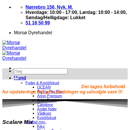
Skip
Nørrebro 156, Nyk. M.
to
Hverdage: 10:00 - 17:00, Lørdag: 10:00 - 14:00,
content
Søndag/Helligdage: Lukket
51 16 50 99
Morsø Dyrehandel
Hund
Foder & Kosttilskud
Der tages forbehold
OCEAN
for opdaterings fejl, pris ændringer og udsolgte vare !!!
Purina Pro-Plan
Arion Premium
Arion Fresh
Carnilove
Andet foder
Vådkost
Kosttilskud
Scalare Mix
Godbid mm.
Kiks