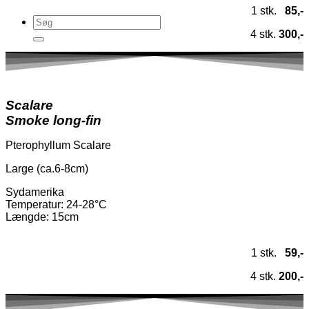
1 stk.
85,-
4 stk.
300,-
Scalare
Smoke long-fin
Pterophyllum Scalare
Large (ca.6-8cm)
Sydamerika
Temperatur
: 24-28°C
Længde: 15cm
1 stk.
59,-
4 stk.
200,-