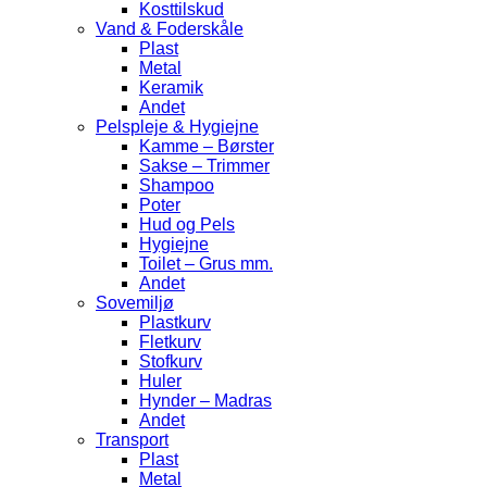
Kosttilskud
Vand & Foderskåle
Plast
Metal
Keramik
Andet
Pelspleje & Hygiejne
Kamme – Børster
Sakse – Trimmer
Shampoo
Poter
Hud og Pels
Hygiejne
Toilet – Grus mm.
Andet
Sovemiljø
Plastkurv
Fletkurv
Stofkurv
Huler
Hynder – Madras
Andet
Transport
Plast
Metal