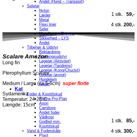
Andet (Hund – Transport)
Seletøj
Nylon
1 stk.
59,-
Læder
Metal
4 stk.
200,-
Flexi liner
Seler
Mundkurv – Dressur
Sikkerhed – LYS
Andet
Tilbehør & Udstyr
Beklædning
Scalare Amazon
Træningsudstyr
Legetøj (Aktivitet)
Long fin
Legetøj (Tandrens)
Legetøj (Kong/Chuckit)
Pterophyllum Scalare
Legetøj (øvrigt)
Hundelem
Medium / Large (ca.5-6cm)
super flotte
Andet
Kat
Sydamerika
Foder & Kosttilskud
Purina Pro-Plan
Temperatur
: 24-28°C
Arion
Længde: 15cm
Carnilove
Andet foder
Vådkost
1 stk.
85,-
Godbid mm.
Kosttilskud
4 stk.
300,-
Vand & Foderskåle
Plast