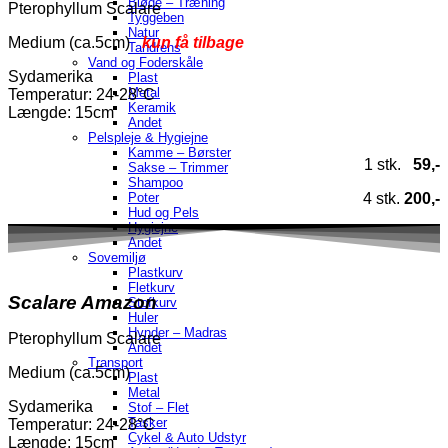
Bløde – Træning
Pterophyllum Scalare
Tyggeben
Natur
Medium (ca.5cm)
kun få tilbage
Tandrens
Vand og Foderskåle
Sydamerika
Plast
Metal
Temperatur
: 24-28°C
Keramik
Længde: 15cm
Andet
Pelspleje & Hygiejne
Kamme – Børster
1 stk.
59,-
Sakse – Trimmer
Shampoo
4 stk.
200,-
Poter
Hud og Pels
Hygiejne
Andet
Sovemiljø
Plastkurv
Fletkurv
Scalare Amazon
Stofkurv
Huler
Hynder – Madras
Pterophyllum Scalare
Andet
Transport
Medium (ca.5cm)
Plast
Metal
Sydamerika
Stof – Flet
Tasker
Temperatur
: 24-28°C
Cykel & Auto Udstyr
Længde: 15cm