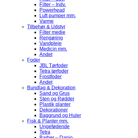
Filter – Indv.
Powerhead
Luft pumper mm.
Varme
Tilbehør & Udstyr
Filter medie
Rengøring
Vandpleje
Medicin mm.
Andet
Foder
JBL Tørfoder
Tetra tørfoder
Frostfoder
Andet
Bundlag & Dekoration
Sand og Grus
Sten og Rødder
Plastik planter
Dekorationer
Baggrund og Huler
Fisk & Planter mm.
Ungefødende
Tetra
Barber – Danio