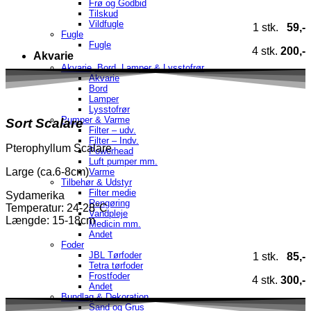
Frø og Godbid
Tilskud
Vildfugle
1 stk.
59,-
Fugle
Fugle
4 stk.
200,-
Akvarie
Akvarie, Bord, Lamper & Lysstofrør
Akvarie
Bord
Lamper
Lysstofrør
Pumper & Varme
Sort
Scalare
Filter – udv.
Filter – Indv.
Pterophyllum Scalare
Powerhead
Luft pumper mm.
Large (ca.6-8cm)
Varme
Tilbehør & Udstyr
Filter medie
Sydamerika
Rengøring
Temperatur
: 24-28°C
Vandpleje
Længde: 15-18cm
Medicin mm.
Andet
Foder
JBL Tørfoder
1 stk.
85,-
Tetra tørfoder
Frostfoder
4 stk.
300,-
Andet
Bundlag & Dekoration
Sand og Grus