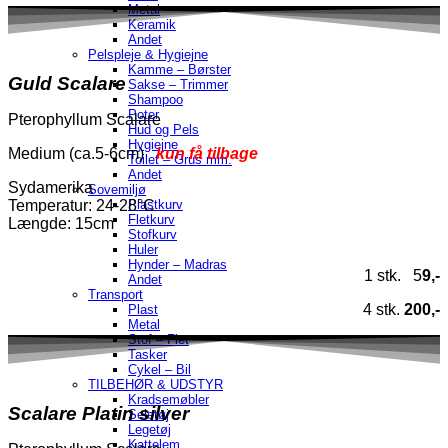
Metal
Keramik
Andet
Pelspleje & Hygiejne
Kamme – Børster
Guld Scalare
Sakse – Trimmer
Shampoo
Poter
Pterophyllum Scalare
Hud og Pels
Hygiejne
Medium (ca.5-6cm)
kun få tilbage
Toilet – Grus mm.
Andet
Sydamerika
Sovemiljø
Plastkurv
Temperatur
: 24-28°C
Fletkurv
Længde: 15cm
Stofkurv
Huler
Hynder – Madras
1 stk. 5
9,-
Andet
Transport
4 stk.
200,-
Plast
Metal
Stof – Flet
Tasker
Cykel – Bil
TILBEHØR & UDSTYR
Kradsemøbler
Scalare Platin silver
Seletøj
Legetøj
Kattelem