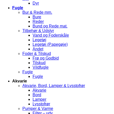
Dyr
Fugle
Bur & Rede mm.
Bure
Reder
Bund og Rede mat.
Tilbehør & Udstyr
Vand og Foderskåle
Legetøj
Legetøj (Papegøje)
Andet
Foder & Tilskud
Frø og Godbid
Tilskud
Vildfugle
Fugle
Fugle
Akvarie
Akvarie, Bord, Lamper & Lysstofrør
Akvarie
Bord
Lamper
Lysstofrør
Pumper & Varme
Filter – udv.