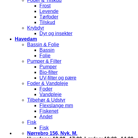
Foder & Tilskud
Frost
Levende
Tørfoder
Tilskud
Krybdyr
Dyr og insekter
Havedam
Bassin & Folie
Bassin
Folie
Pumper & Filter
Pumper
Bio-filter
UV-filter og pære
Foder & Vandpleje
Foder
Vandpleje
Tilbehør & Udstyr
Flexslange mm
Fiskenet
Andet
Fisk
Fisk
Nørrebro 156, Nyk. M.