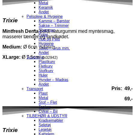
Metal
Keramik
Andet
Pelspleje & Hygiejne
Trixie
Kamme – Børster
Sakse – Trimmer
Shampoo
Mintfresh
Denta
bold, naturgummi med myntesmag,
Poter
masserer tænder og tandkødet.
Hud og Pels
Hygiejne
Medium:
Ø 6cm
(tx32941)
Toilet – Grus mm.
Andet
XLarge:
Ø 7,5cm
Sovemiljø
(tx32942)
Plastkurv
Fletkurv
Stofkurv
Huler
Hynder – Madras
Andet
Pris: 49,-
Transport
Plast
Metal
69,-
Stof – Flet
Tasker
Cykel – Bil
TILBEHØR & UDSTYR
Kradsemøbler
Seletøj
Trixie
Legetøj
Kattelem