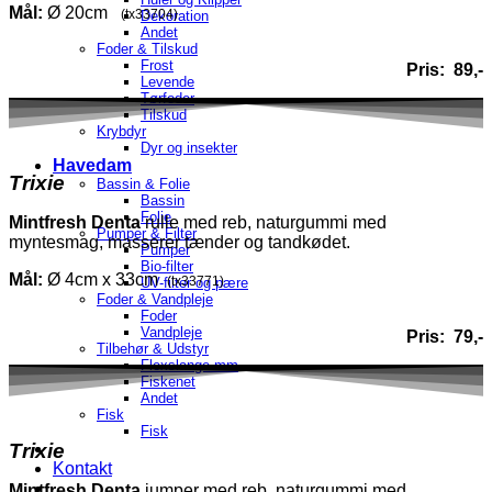
Mål:
Ø 20cm
(tx33704)
Dekoration
Andet
Foder & Tilskud
Frost
Pris: 89,-
Levende
Tørfoder
Tilskud
Krybdyr
Dyr og insekter
Havedam
Trixie
Bassin & Folie
Bassin
Folie
Mintfresh Denta
rulle med reb, naturgummi med
Pumper & Filter
myntesmag, masserer tænder og tandkødet.
Pumper
Bio-filter
Mål:
Ø 4cm x 33cm
(tx33771)
UV-filter og pære
Foder & Vandpleje
Foder
Vandpleje
Pris: 79,-
Tilbehør & Udstyr
Flexslange mm
Fiskenet
Andet
Fisk
Fisk
Trixie
Kontakt
Mintfresh
Denta
jumper med reb, naturgummi med