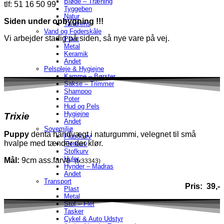
Bløde – Træning
tlf: 51 16 50 99
Tyggeben
Natur
Siden under opbygning !!!
Tandrens
Vand og Foderskåle
Vi arbejder stadig på siden, så nye vare på vej.
Plast
Metal
Keramik
Andet
Pelspleje & Hygiejne
Kamme – Børster
Sakse – Trimmer
Shampoo
Poter
Hud og Pels
Hygiejne
Trixie
Andet
Sovemiljø
Puppy
denta håndvægt i naturgummi, velegnet til små
Plastkurv
hvalpe med
tænder der klør.
Fletkurv
Stofkurv
Huler
Mål:
9cm ass.farve
(tx33343)
Hynder – Madras
Andet
Transport
Pris: 39,-
Plast
Metal
Stof – Flet
Tasker
Cykel & Auto Udstyr