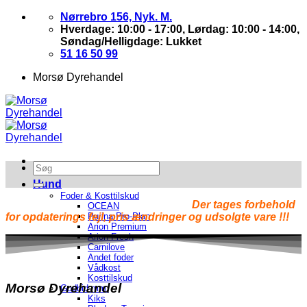
Skip
Nørrebro 156, Nyk. M.
to
Hverdage: 10:00 - 17:00, Lørdag: 10:00 - 14:00,
content
Søndag/Helligdage: Lukket
51 16 50 99
Morsø Dyrehandel
Hund
Foder & Kosttilskud
Der tages forbehold
OCEAN
for opdaterings fejl, pris ændringer og udsolgte vare !!!
Purina Pro-Plan
Arion Premium
Arion Fresh
Carnilove
Andet foder
Vådkost
Kosttilskud
Morsø Dyrehandel
Godbid mm.
Kiks