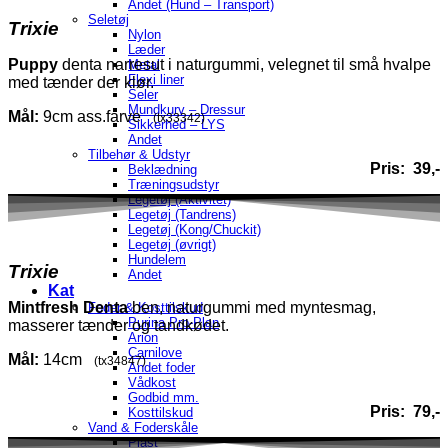
Andet (Hund – Transport)
Seletøj
Trixie
Nylon
Læder
Puppy
denta narresut i naturgummi, velegnet til små hvalpe
Metal
Flexi liner
med
tænder der klør.
Seler
Mundkurv – Dressur
Mål:
9cm ass.farve
(tx33342)
Sikkerhed – LYS
Andet
Tilbehør & Udstyr
Pris: 39,-
Beklædning
Træningsudstyr
Legetøj (Aktivitet)
Legetøj (Tandrens)
Legetøj (Kong/Chuckit)
Legetøj (øvrigt)
Hundelem
Trixie
Andet
Kat
Mintfresh
Denta
ben, naturgummi med myntesmag,
Foder & Kosttilskud
Purina Pro-Plan
masserer tænder og tandkødet.
Arion
Carnilove
Mål:
14cm
(tx34847)
Andet foder
Vådkost
Godbid mm.
Pris: 79,-
Kosttilskud
Vand & Foderskåle
Plast