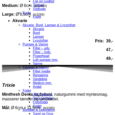
Frø og Godbid
Tilskud
Medium:
Ø 6cm
(tx32880)
Vildfugle
Fugle
Large:
Ø 6,5cm
(tx3289)
Fugle
Akvarie
Akvarie, Bord, Lamper & Lysstofrør
Akvarie
Bord
Lamper
Lysstofrør
Pris: 39,-
Pumper & Varme
Filter – udv.
47,-
Filter – Indv.
Powerhead
49,-
Luft pumper mm.
Varme
Tilbehør & Udstyr
Filter medie
Rengøring
Vandpleje
Medicin mm.
Trixie
Andet
Foder
Mintfresh
Denta
rugbybold, naturgummi med myntesmag,
JBL Tørfoder
Tetra tørfoder
masserer tænder og tandkødet.
Frostfoder
Andet
Mål:
Ø 6cm x 11,5cm
(tx3290)
Bundlag & Dekoration
Sand og Grus