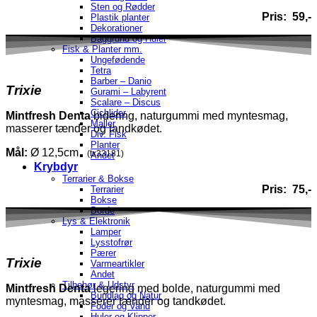
Sten og Rødder
Pris: 59,-
Plastik planter
Dekorationer
Baggrund og Huler
Fisk & Planter mm.
Ungefødende
Tetra
Barber – Danio
Trixie
Gurami – Labyrent
Scalare – Discus
Cichlider
Mintfresh
Denta
bidering, naturgummi med myntesmag,
Maller
masserer tænder og tandkødet.
Div. Fisk
Planter
Mål:
Ø 12,5cm
(tx33181)
Andet
Krybdyr
Terrarier & Bokse
Pris: 75,-
Terrarier
Bokse
Borde
Lys & Elektronik
Lamper
Lysstofrør
Pærer
Trixie
Varmeartikler
Andet
Tilbehør & Udstyr
Mintfresh Denta
legering med bolde, naturgummi med
Bundlag og Natur
myntesmag, masserer tænder og tandkødet.
Foder og Vand
Huler og Klipper