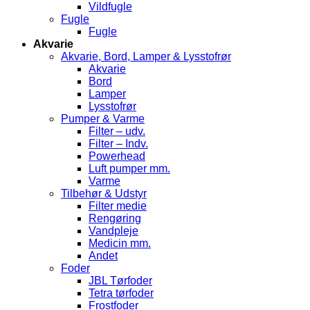
Vildfugle
Fugle
Fugle
Akvarie
Akvarie, Bord, Lamper & Lysstofrør
Akvarie
Bord
Lamper
Lysstofrør
Pumper & Varme
Filter – udv.
Filter – Indv.
Powerhead
Luft pumper mm.
Varme
Tilbehør & Udstyr
Filter medie
Rengøring
Vandpleje
Medicin mm.
Andet
Foder
JBL Tørfoder
Tetra tørfoder
Frostfoder