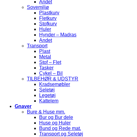
Andet
Sovemiljø
Plastkurv
Fletkurv
Stofkurv
Huler
Hynder – Madras
Andet
Transport
Plast
Metal
Stof – Flet
Tasker
Cykel – Bil
TILBEHØR & UDSTYR
Kradsemøbler
Seletøj
Legetøj
Kattelem
Gnaver
Bure & Huse mm.
Bur og Bur dele
Huse og Huler
Bund og Rede mat.
Transport og Seletøj