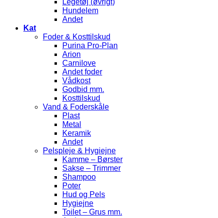
Legetøj (øvrigt)
Hundelem
Andet
Kat
Foder & Kosttilskud
Purina Pro-Plan
Arion
Carnilove
Andet foder
Vådkost
Godbid mm.
Kosttilskud
Vand & Foderskåle
Plast
Metal
Keramik
Andet
Pelspleje & Hygiejne
Kamme – Børster
Sakse – Trimmer
Shampoo
Poter
Hud og Pels
Hygiejne
Toilet – Grus mm.