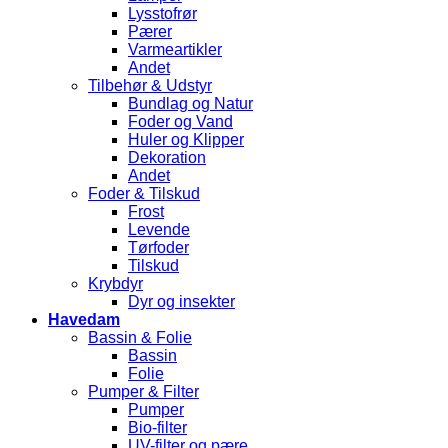
Lysstofrør
Pærer
Varmeartikler
Andet
Tilbehør & Udstyr
Bundlag og Natur
Foder og Vand
Huler og Klipper
Dekoration
Andet
Foder & Tilskud
Frost
Levende
Tørfoder
Tilskud
Krybdyr
Dyr og insekter
Havedam
Bassin & Folie
Bassin
Folie
Pumper & Filter
Pumper
Bio-filter
UV-filter og pære