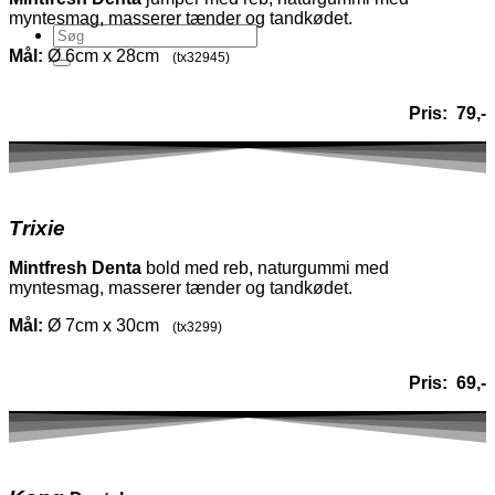
myntesmag, masserer tænder og tandkødet.
Mål:
Ø 6cm x 28cm
(tx32945)
Pris: 79,-
Trixie
Mintfresh
Denta
bold med reb, naturgummi med
myntesmag, masserer tænder og tandkødet.
Mål:
Ø 7cm x 30cm
(tx3299)
Pris: 69,-