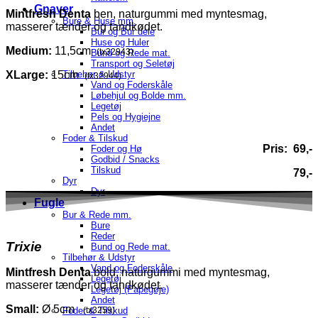
Gnaver
Mintfresh
Denta
ben, naturgummi med myntesmag,
Bure & Huse mm.
masserer tænder og tandkødet.
Bur og Bur dele
Huse og Huler
Medium:
11,5cm
(tx32943)
Bund og Rede mat.
Transport og Seletøj
Tilbehør & Udstyr
XLarge:
15cm
(tx32944)
Vand og Foderskåle
Løbehjul og Bolde mm.
Legetøj
Pels og Hygiejne
Andet
Foder & Tilskud
Pris: 69,-
Foder og Hø
Godbid / Snacks
Tilskud
79,-
Dyr
Dyr
Fugle
Bur & Rede mm.
Bure
Reder
Trixie
Bund og Rede mat.
Tilbehør & Udstyr
Vand og Foderskåle
Mintfresh
Denta
bold, naturgummi med myntesmag,
Legetøj
masserer tænder og tandkødet.
Legetøj (Papegøje)
Andet
Small:
Ø 5cm
Foder & Tilskud
(tx3259)