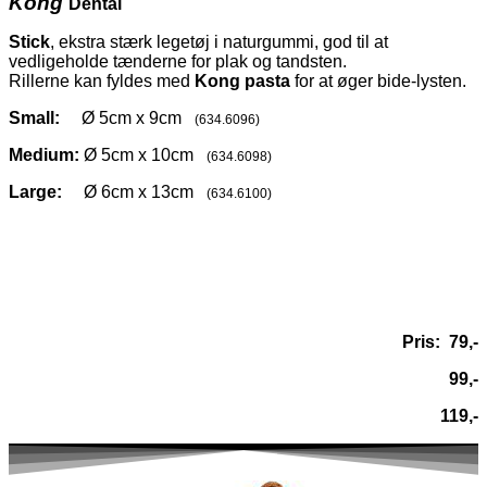
Kong
Dental
Stick
, ekstra stærk legetøj i naturgummi, god til at
vedligeholde tænderne for plak og tandsten.
Rillerne kan fyldes med
Kong pasta
for at øger bide-lysten.
Small:
Ø 5cm x 9cm
(634.6096)
Medium:
Ø 5cm x 10cm
(634.6098)
Large:
Ø 6cm x 13cm
(634.6100)
Pris: 79,-
99,-
119,-