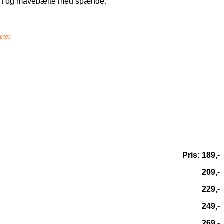
raven og mavebælte med spænde.
rter.
Pris: 189,-
209,-
229,-
249,-
269,-