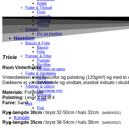
Andet
Foder & Tilskud
Frost
Levende
Tørfoder
Tilskud
Krybdyr
Dyr og insekter
Havedam
Bassin & Folie
Bassin
Folie
Pumper & Filter
Trixie
Pumper
Bio-filter
Riom Vinterfrakke
UV-filter og pære
Foder & Vandpleje
Vinterdækken med fleecefor og polstring (120g/m²) og med to v
Foder
Vandpleje
Dækkene er vandafvisende og vindtæt, elastisk indsats i skul
Tilbehør & Udstyr
Flexslange mm
Materiale:
Polyester
Fiskenet
Polstring:
Level 3 ud af 4
Andet
Farve:
Sand
Fisk
Fisk
Ryg-længde 30cm
/ bryst 32-50cm / hals 32cm
(tx6804501)
Kontakt
Ryg-længde 35cm
/ bryst 36-54cm / hals 38cm
(tx6804502)