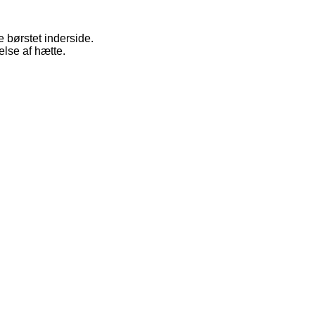
 børstet inderside.
lse af hætte.