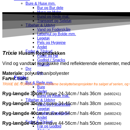
Bure & Huse mm.
Bur og Bur dele
Huse og Huler
Bund og Rede mat.
Transport og Seletøj
Tilbehør & Udstyr
Vand og Foderskåle
Løbehjul og Bolde mm.
Legetøj
Pels og Hygiejne
Andet
Foder & Tilskud
Trixie
Husum Regndækken
Foder og Hø
Godbid / Snacks
Vind og vandtæt regnfrakke med reflekterende elementer, med
Tilskud
Dyr
Dyr
Materiale:
polyurethan/polyester
Fugle
Farve:
Sand
Bur & Rede mm.
TRIXIE BE NORDIC støtter maritime beskyttelsesprojekter fra salget af serien, og v
Bure
Reder
Ryg-længde 30cm
/ mave 24-34cm / hals 36cm
(tx680241)
Bund og Rede mat.
Tilbehør & Udstyr
Ryg-længde 35cm
/ mave 34-46cm / hals 38cm
(tx680242)
Vand og Foderskåle
Legetøj
Legetøj (Papegøje)
Ryg-længde 40cm
/ mave 40-54cm / hals 46cm
(tx680243)
Andet
Foder & Tilskud
Ryg-længde 45cm
/ mave 44-56cm / hals 50cm
(tx680244)
Frø og Godbid