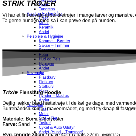
STRIK TRØJER
Natur
Tandrens
Vand og Foderskåle
Vi har et fint udvalg af strikketrøjer i mange farver og mønstre,
Plast
Ta gerne hunden med så i kan prøve den på hunden.
Metal
Keramik
Andet
Pelspleje & Hygiejne
Kamme – Børster
Sakse – Trimmer
Shampoo
Poter
Hud og Pels
Hygiejne
Andet
Sovemiljø
Plastkurv
Fletkurv
Stofkurv
Huler
Trixie
Flensburg Hoodie
Hynder – Madras
Andet
Dejlig lækker blød hættetrøje til de kølige dage, med varmende
Transport
Burrebåndslukning i maveområdet, og med trykknap til fastgøre
Plast
Metal
Stof – Flet
Materiale:
Bomuld/polyester
Tasker
Farve:
Sand
Cykel & Auto Udstyr
Andet (Hund – Transport)
Ryg-længde 30cm
/ mave 40cm / hals 32cm
(tx680732)