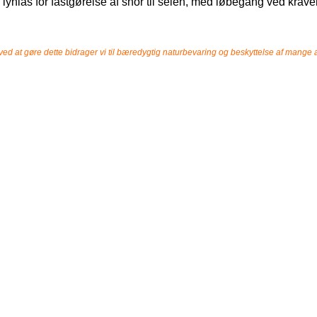
 lynlås for fastgørelse af snor til selen, med løbegang ved k
ed at gøre dette bidrager vi til bæredygtig naturbevaring og beskyttelse af mange a