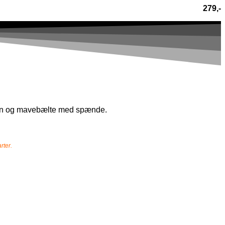
279,-
raven og mavebælte med spænde.
rter.