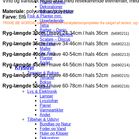
Vind og vandtæt regnfrakke med reflekterende elementer, med
Plastik planter
Dekorationer
Materiale:
polyurethan/polyester
Baggrund og Huler
Fisk & Planter mm.
Farve:
Blå
Ungefødende
TRIXIE BE NORDIC støtter maritime beskyttelsesprojekter fra salget af serien, og v
Tetra
Barber – Danio
Ryg-længde 30cm
/ mave 24-34cm / hals 36cm
(tx680211)
Gurami – Labyrent
Scalare – Discus
Ryg-længde 35cm
/ mave 34-46cm / hals 38cm
Cichlider
(tx680212)
Maller
Div. Fisk
Ryg-længde 40cm
/ mave 40-54cm / hals 46cm
(tx680213)
Planter
Andet
Ryg-længde 45cm
/ mave 44-56cm / hals 50cm
(tx680214)
Krybdyr
Terrarier & Bokse
Ryg-længde 50cm
/ mave 48-66cm / hals 52cm
(tx680215)
Terrarier
Bokse
Ryg-længde 55cm
/ mave 60-78cm / hals 54cm
(tx680216)
Borde
Lys & Elektronik
Lamper
Lysstofrør
Pærer
Varmeartikler
Andet
Tilbehør & Udstyr
Bundlag og Natur
Foder og Vand
Huler og Klipper
Dekoration