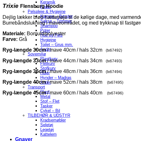
Keramik
Trixie
Flensburg Hoodie
Andet
Pelspleje & Hygiejne
Kamme – Børster
Dejlig lækker blød hættetrøje til de kølige dage, med varmende
Sakse – Trimmer
Burrebåndslukning i maveområdet, og med trykknap til fastgøre
Shampoo
Poter
Materiale:
Bomuld/polyester
Hud og Pels
Farve:
Grå
Hygiejne
Toilet – Grus mm.
Andet
Ryg-længde 30cm
/ mave 40cm / hals 32cm
(tx67492)
Sovemiljø
Plastkurv
Ryg-længde 33cm
/ mave 44cm / hals 34cm
(tx67493)
Fletkurv
Stofkurv
Ryg-længde 36cm
/ mave 48cm / hals 36cm
(tx67494)
Huler
Hynder – Madras
Ryg-længde 40cm
/ mave 52cm / hals 38cm
Andet
(tx67495)
Transport
Plast
Ryg-længde 45cm
/ mave 60cm / hals 40cm
(tx67496)
Metal
Stof – Flet
Tasker
Cykel – Bil
TILBEHØR & UDSTYR
Kradsemøbler
Seletøj
Legetøj
Kattelem
Gnaver