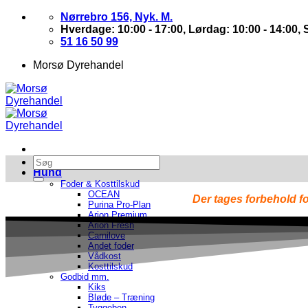
Skip
Nørrebro 156, Nyk. M.
to
Hverdage: 10:00 - 17:00, Lørdag: 10:00 - 14:00,
content
51 16 50 99
Morsø Dyrehandel
Hund
Foder & Kosttilskud
OCEAN
Der tages forbehold fo
Purina Pro-Plan
Arion Premium
Arion Fresh
Carnilove
Andet foder
Vådkost
Kosttilskud
Godbid mm.
Kiks
Bløde – Træning
Tyggeben