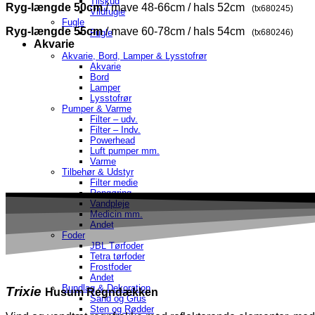
Tilskud
Ryg-længde 50cm
/ mave 48-66cm / hals 52cm
(tx680245)
Vildfugle
Fugle
Ryg-længde 55cm
/ mave 60-78cm / hals 54cm
Fugle
(tx680246)
Akvarie
Akvarie, Bord, Lamper & Lysstofrør
Akvarie
Bord
Lamper
Lysstofrør
Pumper & Varme
Filter – udv.
Filter – Indv.
Powerhead
Luft pumper mm.
Varme
Tilbehør & Udstyr
Filter medie
Rengøring
Vandpleje
Medicin mm.
Andet
Foder
JBL Tørfoder
Tetra tørfoder
Frostfoder
Andet
Bundlag & Dekoration
Trixie
Husum Regndækken
Sand og Grus
Sten og Rødder