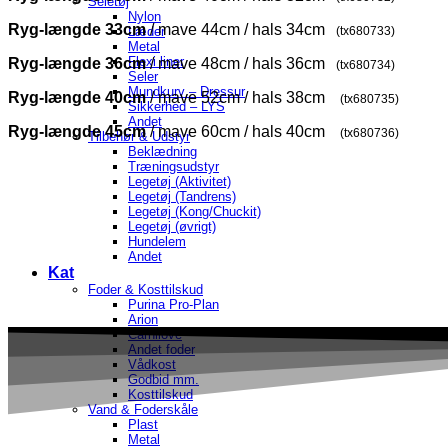
Seletøj
Nylon
Ryg-længde 33cm
/ mave 44cm / hals 34cm
(tx680733)
Læder
Metal
Flexi liner
Ryg-længde 36cm
/ mave 48cm / hals 36cm
(tx680734)
Seler
Mundkurv – Dressur
Ryg-længde 40cm
/ mave 52cm / hals 38cm
(tx680735)
Sikkerhed – LYS
Andet
Ryg-længde 45cm
/ mave 60cm / hals 40cm
(tx680736)
Tilbehør & Udstyr
Beklædning
Træningsudstyr
Legetøj (Aktivitet)
Legetøj (Tandrens)
Legetøj (Kong/Chuckit)
Legetøj (øvrigt)
Hundelem
Andet
Kat
Foder & Kosttilskud
Purina Pro-Plan
Arion
Carnilove
Andet foder
Vådkost
Godbid mm.
Kosttilskud
Vand & Foderskåle
Plast
Metal