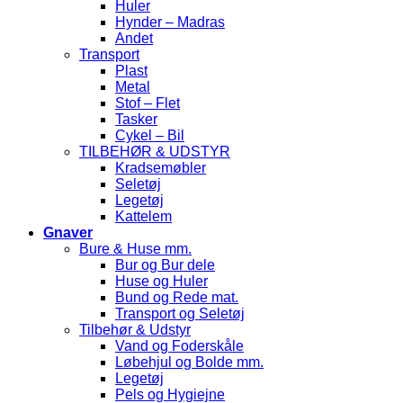
Huler
Hynder – Madras
Andet
Transport
Plast
Metal
Stof – Flet
Tasker
Cykel – Bil
TILBEHØR & UDSTYR
Kradsemøbler
Seletøj
Legetøj
Kattelem
Gnaver
Bure & Huse mm.
Bur og Bur dele
Huse og Huler
Bund og Rede mat.
Transport og Seletøj
Tilbehør & Udstyr
Vand og Foderskåle
Løbehjul og Bolde mm.
Legetøj
Pels og Hygiejne