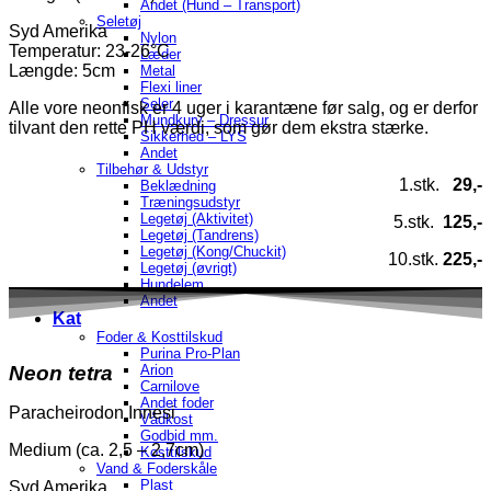
Andet (Hund – Transport)
Seletøj
Syd Amerika
Nylon
Temperatur
: 23-26°C
Læder
Længde: 5cm
Metal
Flexi liner
Seler
Alle vore neonfisk er 4 uger i karantæne før salg, og er derfor
Mundkurv – Dressur
tilvant den rette PH værdi, som gør dem ekstra stærke.
Sikkerhed – LYS
Andet
Tilbehør & Udstyr
1.stk.
29,-
Beklædning
Træningsudstyr
Legetøj (Aktivitet)
5.stk.
125,-
Legetøj (Tandrens)
Legetøj (Kong/Chuckit)
10.stk.
225,-
Legetøj (øvrigt)
Hundelem
Andet
Kat
Foder & Kosttilskud
Purina Pro-Plan
Neon tetra
Arion
Carnilove
Andet foder
Paracheirodon Innesi
Vådkost
Godbid mm.
Medium (ca. 2,5 – 2,7cm)
Kosttilskud
Vand & Foderskåle
Plast
Syd Amerika