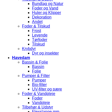
Bundlag og Natur
Foder og Vand
Huler og Klipper
Dekoration
Andet
Foder & Tilskud
Frost
Levende
Tørfoder
Tilskud
Krybdyr
Dyr og insekter
Havedam
Bassin & Folie
Bassin
Folie
Pumper & Filter
Pumper
Bio-filter
UV-filter og pære
Foder & Vandpleje
Foder
Vandpleje
Tilbehør & Udstyr
Flexslange mm