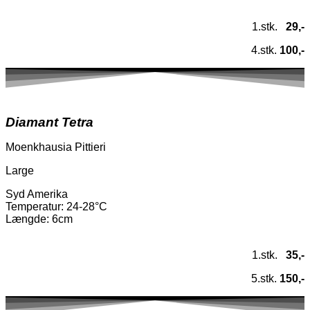
1.stk.
29,-
4.stk.
100,-
Diamant Tetra
Moenkhausia Pittieri
Large
Syd Amerika
Temperatur
: 24-28°C
Længde: 6cm
1.stk.
35,-
5.stk.
150,-