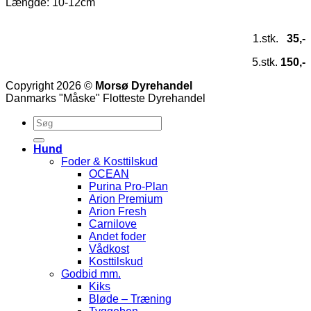
Længde: 10-12cm
1.stk.
35,-
5.stk.
150,-
Copyright 2026 ©
Morsø Dyrehandel
Danmarks "Måske" Flotteste Dyrehandel
Hund
Foder & Kosttilskud
OCEAN
Purina Pro-Plan
Arion Premium
Arion Fresh
Carnilove
Andet foder
Vådkost
Kosttilskud
Godbid mm.
Kiks
Bløde – Træning