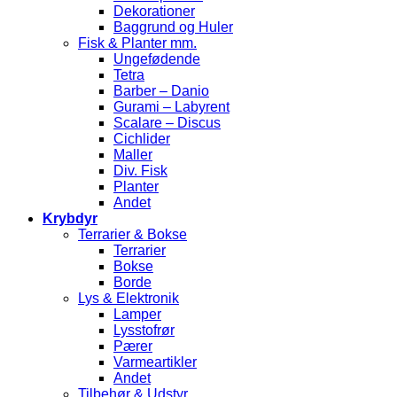
Dekorationer
Baggrund og Huler
Fisk & Planter mm.
Ungefødende
Tetra
Barber – Danio
Gurami – Labyrent
Scalare – Discus
Cichlider
Maller
Div. Fisk
Planter
Andet
Krybdyr
Terrarier & Bokse
Terrarier
Bokse
Borde
Lys & Elektronik
Lamper
Lysstofrør
Pærer
Varmeartikler
Andet
Tilbehør & Udstyr