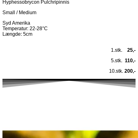
Hyphessobrycon Pulchripinnis
Small / Medium
Syd Amerika
Temperatur
: 22-28°C
Længde: 5cm
1.stk.
25,-
5.stk.
110,-
10.stk.
200,-