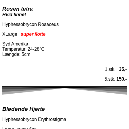
Rosen tetra
Hvid finnet
Hyphessobrycon Rosaceus
XLarge
super flotte
Syd Amerika
Temperatur
: 24-28°C
Længde: 5cm
1.stk.
35,-
5.stk.
150,-
Blødende Hjerte
Hyphessobrycon Erythrostigma