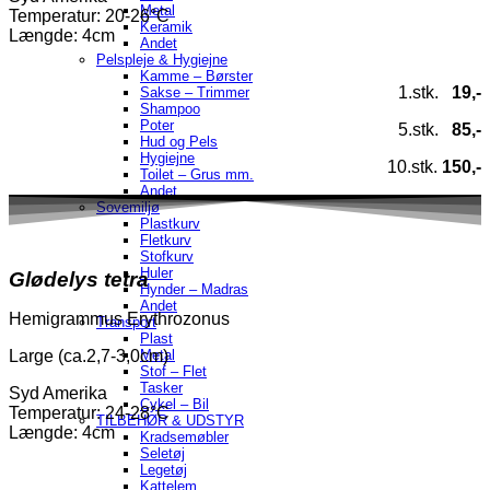
Metal
Temperatur
: 20-26°C
Keramik
Længde: 4cm
Andet
Pelspleje & Hygiejne
Kamme – Børster
1.stk.
19,-
Sakse – Trimmer
Shampoo
Poter
5.stk.
85,-
Hud og Pels
Hygiejne
10.stk.
150,-
Toilet – Grus mm.
Andet
Sovemiljø
Plastkurv
Fletkurv
Stofkurv
Huler
Glødelys tetra
Hynder – Madras
Andet
Hemigrammus Erythrozonus
Transport
Plast
Metal
Large (ca.2,7-3,0cm)
Stof – Flet
Tasker
Syd Amerika
Cykel – Bil
Temperatur
: 24-28°C
TILBEHØR & UDSTYR
Længde: 4cm
Kradsemøbler
Seletøj
Legetøj
Kattelem