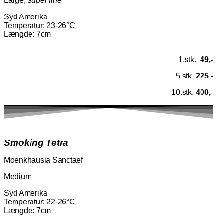
Large,
super fine
Syd Amerika
Temperatur
: 23-26°C
Længde: 7cm
1.stk.
49,-
5.stk.
225,-
10.stk.
400,-
Smoking Tetra
Moenkhausia
Sanctaef
Medium
Syd Amerika
Temperatur
: 22-26°C
Længde: 7cm