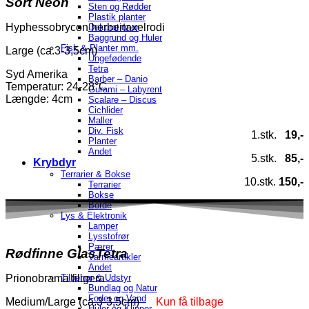
Sort
Neon
Sten og Rødder
Plastik planter
Hyphessobrycon herbertaxelrodi
Dekorationer
Baggrund og Huler
Fisk & Planter mm.
Large (ca.3-3,5cm)
Ungefødende
Tetra
Syd Amerika
Barber – Danio
Temperatur
: 24-28°C
Gurami – Labyrent
Længde: 4cm
Scalare – Discus
Cichlider
Maller
Div. Fisk
1.stk.
19,-
Planter
Andet
5.stk.
85,-
Krybdyr
Terrarier & Bokse
10.stk.
150,-
Terrarier
Bokse
Borde
Lys & Elektronik
Lamper
Lysstofrør
Pærer
Rødfinne GlasTetra
Varmeartikler
Andet
Prionobrama filigera
Tilbehør & Udstyr
Bundlag og Natur
Foder og Vand
Medium/Large (ca.3-3,5cm)
Kun få tilbage
Huler og Klipper