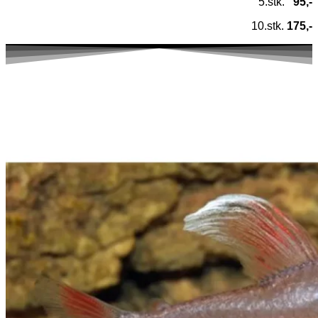
5.stk.
95,-
10.stk.
175,-