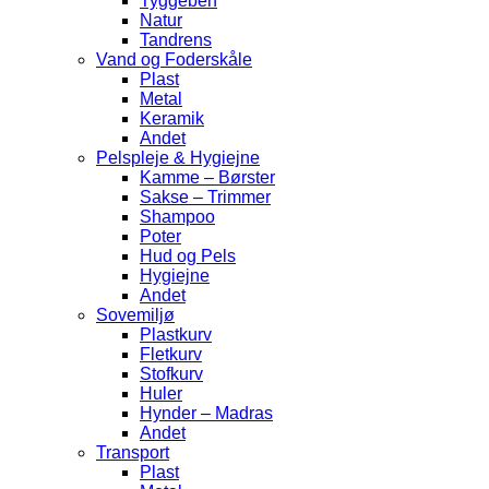
Tyggeben
Natur
Tandrens
Vand og Foderskåle
Plast
Metal
Keramik
Andet
Pelspleje & Hygiejne
Kamme – Børster
Sakse – Trimmer
Shampoo
Poter
Hud og Pels
Hygiejne
Andet
Sovemiljø
Plastkurv
Fletkurv
Stofkurv
Huler
Hynder – Madras
Andet
Transport
Plast