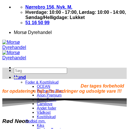
Skip
Nørrebro 156, Nyk. M.
to
Hverdage: 10:00 - 17:00, Lørdag: 10:00 - 14:00,
content
Søndag/Helligdage: Lukket
51 16 50 99
Morsø Dyrehandel
Hund
Foder & Kosttilskud
Der tages forbehold
OCEAN
for opdaterings fejl, pris ændringer og udsolgte vare !!!
Purina Pro-Plan
Arion Premium
Arion Fresh
Carnilove
Andet foder
Vådkost
Kosttilskud
Rød
Neon
Godbid mm.
Kiks