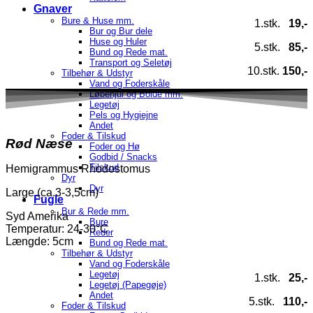
Gnaver
Bure & Huse mm.
1.stk.
19,-
Bur og Bur dele
Huse og Huler
5.stk.
85,-
Bund og Rede mat.
Transport og Seletøj
10.stk.
150,-
Tilbehør & Udstyr
Vand og Foderskåle
Løbehjul og Bolde mm.
Legetøj
Pels og Hygiejne
Andet
Foder & Tilskud
Rød Næse
Foder og Hø
Godbid / Snacks
Tilskud
Hemigrammus Rhodostomus
Dyr
Dyr
Large (ca.3-3,5cm)
Fugle
Bur & Rede mm.
Syd Amerika
Bure
Temperatur
: 24-30°C
Reder
Længde: 5cm
Bund og Rede mat.
Tilbehør & Udstyr
Vand og Foderskåle
Legetøj
1.stk.
25,-
Legetøj (Papegøje)
Andet
5.stk.
110,-
Foder & Tilskud