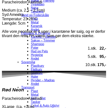
Bløde – Træning
Paracheirodon Axelrodi
Tyggeben
Natur
Medium (ca. 2,5 – 2,7cm)
Tandrens
Syd Amerika
Vand og Foderskåle
Temperatur
: 23-26°C
Plast
Metal
Længde: 5cm
Keramik
Andet
Alle vore neonfisk er 4 uger i karantæne før salg, og er derfor
Pelspleje & Hygiejne
tilvant den rette PH værdi, som gør dem ekstra stærke.
Kamme – Børster
Sakse – Trimmer
Shampoo
Poter
1.stk.
22,-
Hud og Pels
Hygiejne
5.stk.
95,-
Andet
Sovemiljø
10.stk.
175,-
Plastkurv
Fletkurv
Stofkurv
Huler
Hynder – Madras
Andet
Transport
Rød
Neon
Plast
Metal
Paracheirodon Axelrodi
Stof – Flet
Tasker
Cykel & Auto Udstyr
XLarge (ca. +3cm)