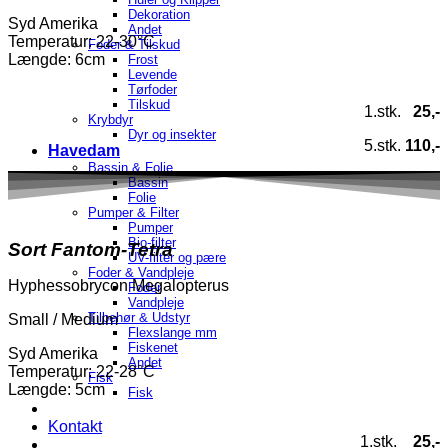
Dekoration
Syd Amerika
Andet
Temperatur
: 22-30°C
Foder & Tilskud
Længde: 6cm
Frost
Levende
Tørfoder
Tilskud
1.stk.
25,-
Krybdyr
Dyr og insekter
5.stk.
110,-
Havedam
Bassin & Folie
Bassin
Folie
Pumper & Filter
Pumper
Bio-filter
Sort Fantom-Tetra
UV-filter og pære
Foder & Vandpleje
Hyphessobrycon Megalopterus
Foder
Vandpleje
Tilbehør & Udstyr
Small / Medium
Flexslange mm
Fiskenet
Syd Amerika
Andet
Temperatur
: 22-28°C
Fisk
Længde: 5cm
Fisk
Kontakt
1.stk.
25,-