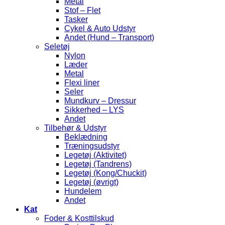
Metal
Stof – Flet
Tasker
Cykel & Auto Udstyr
Andet (Hund – Transport)
Seletøj
Nylon
Læder
Metal
Flexi liner
Seler
Mundkurv – Dressur
Sikkerhed – LYS
Andet
Tilbehør & Udstyr
Beklædning
Træningsudstyr
Legetøj (Aktivitet)
Legetøj (Tandrens)
Legetøj (Kong/Chuckit)
Legetøj (øvrigt)
Hundelem
Andet
Kat
Foder & Kosttilskud