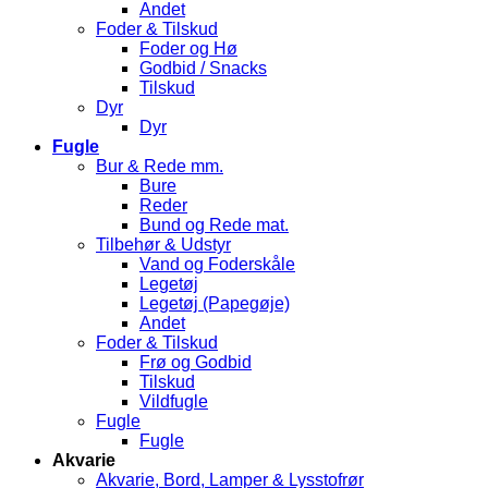
Andet
Foder & Tilskud
Foder og Hø
Godbid / Snacks
Tilskud
Dyr
Dyr
Fugle
Bur & Rede mm.
Bure
Reder
Bund og Rede mat.
Tilbehør & Udstyr
Vand og Foderskåle
Legetøj
Legetøj (Papegøje)
Andet
Foder & Tilskud
Frø og Godbid
Tilskud
Vildfugle
Fugle
Fugle
Akvarie
Akvarie, Bord, Lamper & Lysstofrør