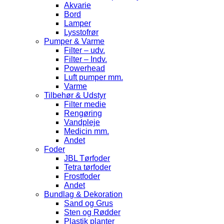
Akvarie
Bord
Lamper
Lysstofrør
Pumper & Varme
Filter – udv.
Filter – Indv.
Powerhead
Luft pumper mm.
Varme
Tilbehør & Udstyr
Filter medie
Rengøring
Vandpleje
Medicin mm.
Andet
Foder
JBL Tørfoder
Tetra tørfoder
Frostfoder
Andet
Bundlag & Dekoration
Sand og Grus
Sten og Rødder
Plastik planter