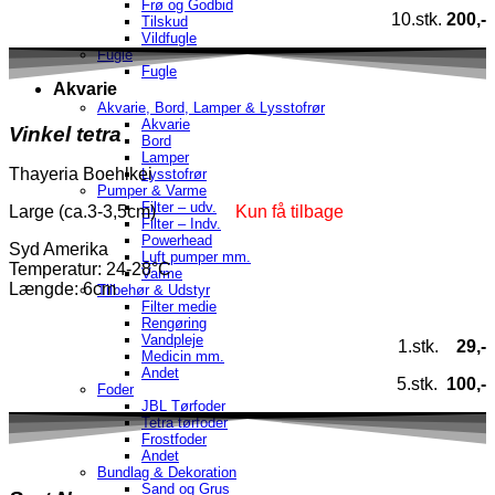
Frø og Godbid
10.stk.
200,-
Tilskud
Vildfugle
Fugle
Fugle
Akvarie
Akvarie, Bord, Lamper & Lysstofrør
Akvarie
Vinkel tetra
Bord
Lamper
Thayeria Boehlkei
Lysstofrør
Pumper & Varme
Filter – udv.
Large (ca.3-3,5cm)
Kun få tilbage
Filter – Indv.
Powerhead
Syd Amerika
Luft pumper mm.
Temperatur
: 24-28°C
Varme
Længde: 6cm
Tilbehør & Udstyr
Filter medie
Rengøring
Vandpleje
1.stk.
29,-
Medicin mm.
Andet
5.stk.
100,-
Foder
JBL Tørfoder
Tetra tørfoder
Frostfoder
Andet
Bundlag & Dekoration
Sand og Grus