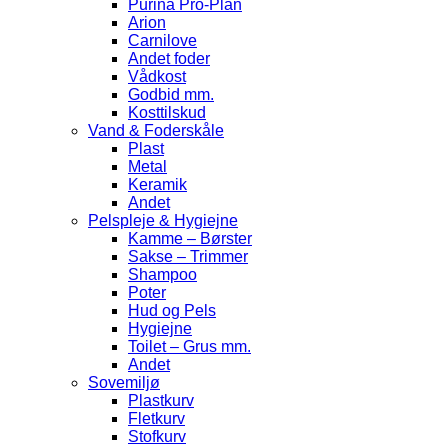
Purina Pro-Plan
Arion
Carnilove
Andet foder
Vådkost
Godbid mm.
Kosttilskud
Vand & Foderskåle
Plast
Metal
Keramik
Andet
Pelspleje & Hygiejne
Kamme – Børster
Sakse – Trimmer
Shampoo
Poter
Hud og Pels
Hygiejne
Toilet – Grus mm.
Andet
Sovemiljø
Plastkurv
Fletkurv
Stofkurv