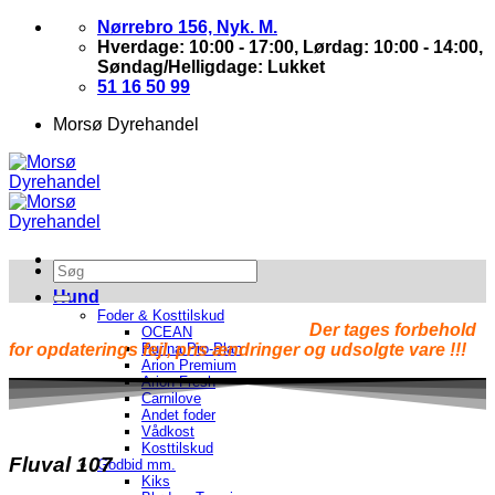
Skip
Nørrebro 156, Nyk. M.
to
Hverdage: 10:00 - 17:00, Lørdag: 10:00 - 14:00,
content
Søndag/Helligdage: Lukket
51 16 50 99
Morsø Dyrehandel
Hund
Foder & Kosttilskud
Der tages forbehold
OCEAN
for opdaterings fejl, pris ændringer og udsolgte vare !!!
Purina Pro-Plan
Arion Premium
Arion Fresh
Carnilove
Andet foder
Vådkost
Kosttilskud
Fluval 107
Godbid mm.
Kiks