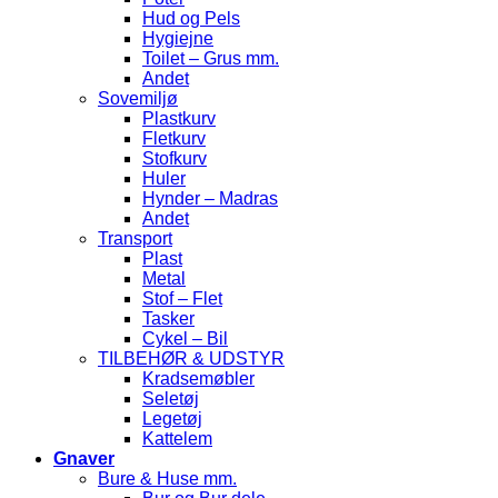
Hud og Pels
Hygiejne
Toilet – Grus mm.
Andet
Sovemiljø
Plastkurv
Fletkurv
Stofkurv
Huler
Hynder – Madras
Andet
Transport
Plast
Metal
Stof – Flet
Tasker
Cykel – Bil
TILBEHØR & UDSTYR
Kradsemøbler
Seletøj
Legetøj
Kattelem
Gnaver
Bure & Huse mm.