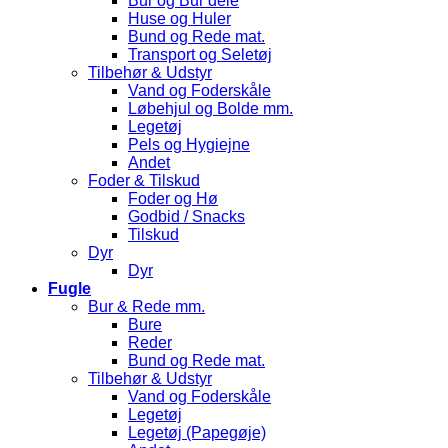
Bur og Bur dele
Huse og Huler
Bund og Rede mat.
Transport og Seletøj
Tilbehør & Udstyr
Vand og Foderskåle
Løbehjul og Bolde mm.
Legetøj
Pels og Hygiejne
Andet
Foder & Tilskud
Foder og Hø
Godbid / Snacks
Tilskud
Dyr
Dyr
Fugle
Bur & Rede mm.
Bure
Reder
Bund og Rede mat.
Tilbehør & Udstyr
Vand og Foderskåle
Legetøj
Legetøj (Papegøje)