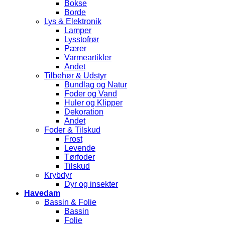
Bokse
Borde
Lys & Elektronik
Lamper
Lysstofrør
Pærer
Varmeartikler
Andet
Tilbehør & Udstyr
Bundlag og Natur
Foder og Vand
Huler og Klipper
Dekoration
Andet
Foder & Tilskud
Frost
Levende
Tørfoder
Tilskud
Krybdyr
Dyr og insekter
Havedam
Bassin & Folie
Bassin
Folie