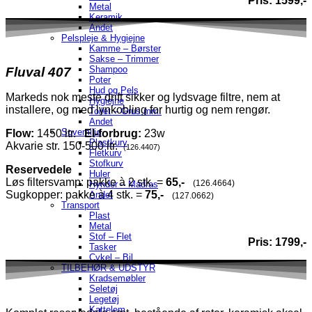
Pris: 1599,-
Metal
Keramik
Andet
Pelspleje & Hygiejne
Kamme – Børster
Sakse – Trimmer
Shampoo
Fluval 407
Poter
Hud og Pels
Markeds nok meste drift sikker og lydsvage filtre, nem at
Hygiejne
installere, og med lynkobling for hurtig og nem rengør.
Toilet – Grus mm.
Andet
Sovemiljø
Flow:
1450 ltr.
El-forbrug:
23w
Plastkurv
Akvarie str. 150-500 ltr.
(126.4407)
Fletkurv
Stofkurv
Reservedele
Huler
Løs filtersvamp: pakke à 2 stk. =
65,-
(126.4664)
Hynder – Madras
Sugkopper: pakke à 4 stk. =
75,-
Andet
(127.0662)
Transport
Plast
Metal
Stof – Flet
Pris: 1799,-
Tasker
Cykel – Bil
TILBEHØR & UDSTYR
Kradsemøbler
Seletøj
Legetøj
Kattelem