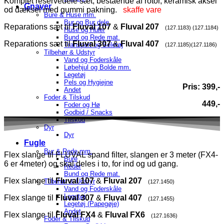
Komplet reservedele sæt, bestående af rotor, keramisk aksel
Gnaver
od dæksel med gummi pakning.
skaffe vare
Bure & Huse mm.
Bur og Bur dele
Reparations sæt til
Fluval 107
&
Fluval 207
(127.1183)
(127.1184)
Huse og Huler
Bund og Rede mat.
Reparations sæt til
Fluval 307
&
Fluval 407
Transport og Seletøj
(127.1185)
(127.1186)
Tilbehør & Udstyr
Vand og Foderskåle
Løbehjul og Bolde mm.
Legetøj
Pels og Hygiejne
Pris: 399,-
Andet
Foder & Tilskud
449,-
Foder og Hø
Godbid / Snacks
Tilskud
Dyr
Dyr
Fugle
Bur & Rede mm.
Flex slange til FLUVAL spand filter, slangen er 3 meter (FX4-
Bure
6 er 4meter) og skal deles i to, for ind og ud gang.
Reder
Bund og Rede mat.
Flex slange til
Fluval 107
&
Fluval 207
Tilbehør & Udstyr
(127.1450)
Vand og Foderskåle
Legetøj
Flex slange til
Fluval 307
&
Fluval 407
(127.1455)
Legetøj (Papegøje)
Andet
Flex slange til
Fluval FX4
&
Fluval FX6
(127.1636)
Foder & Tilskud