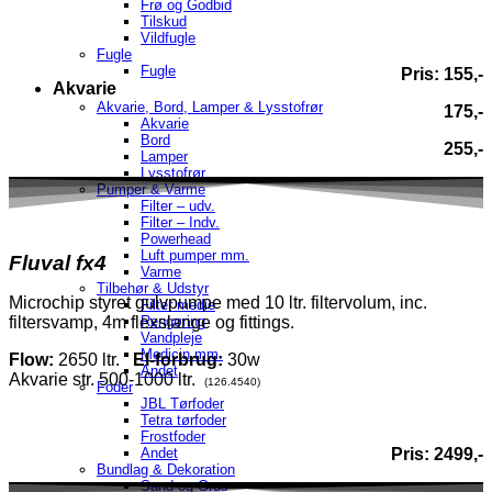
Frø og Godbid
Tilskud
Vildfugle
Fugle
Fugle
Pris: 155,-
Akvarie
Akvarie, Bord, Lamper & Lysstofrør
175,-
Akvarie
Bord
255,-
Lamper
Lysstofrør
Pumper & Varme
Filter – udv.
Filter – Indv.
Powerhead
Luft pumper mm.
Fluval fx4
Varme
Tilbehør & Udstyr
Microchip styret gulvpumpe med 10 ltr. filtervolum, inc.
Filter medie
Rengøring
filtersvamp, 4m flexslange og fittings.
Vandpleje
Medicin mm.
Flow:
2650 ltr.
El-forbrug:
30w
Andet
Akvarie str. 500-1000 ltr.
(126.4540)
Foder
JBL Tørfoder
Tetra tørfoder
Frostfoder
Andet
Pris: 2499,-
Bundlag & Dekoration
Sand og Grus