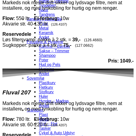
Bløde – Træning
Markeds nok meste drift sikker og lydsvage filtre, nem at
Tyggeben
installere, og med lynkobling for hurtig og nem rengør.
Natur
Tandrens
Flow:
550 ltr.
El-forbrug:
10w
Vand og Foderskåle
Akvarie str. 40-130 ltr.
Plast
(126.4107)
Metal
Keramik
Reservedele
Andet
Løs filtersvamp: pakke à 2 stk. =
39,-
(126.4660)
Pelspleje & Hygiejne
Sugkopper: pakke à 4 stk. =
75,-
(127.0662)
Kamme – Børster
Sakse – Trimmer
Shampoo
Poter
Pris: 1049.-
Hud og Pels
Hygiejne
Andet
Sovemiljø
Plastkurv
Fletkurv
Fluval 207
Stofkurv
Huler
Hynder – Madras
Markeds nok meste drift sikker og lydsvage filtre, nem at
Andet
installere, og med lynkobling for hurtig og nem rengør.
Transport
Plast
Flow:
780 ltr.
El-forbrug:
10w
Metal
Stof – Flet
Akvarie str. 60-220 ltr.
(126.4207)
Tasker
Cykel & Auto Udstyr
Reservedele