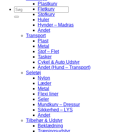
Plastkurv
Fletkurv
Stofkurv
Huler
Hynder – Madras
Andet
Transport
Plast
Metal
Stof – Flet
Tasker
Cykel & Auto Udstyr
Andet (Hund – Transport)
Seletøj
Nylon
Læder
Metal
Flexi liner
Seler
Mundkurv – Dressur
Sikkerhed – LYS
Andet
Tilbehør & Udstyr
Beklædning
Træningsudstyr