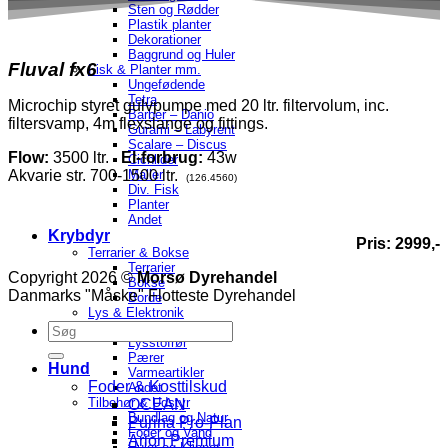
Sten og Rødder
Plastik planter
Dekorationer
Baggrund og Huler
Fluval fx6
Fisk & Planter mm.
Ungefødende
Tetra
Microchip styret gulvpumpe med 20 ltr. filtervolum, inc.
Barber – Danio
filtersvamp, 4m flexslange og fittings.
Gurami – Labyrent
Scalare – Discus
Flow:
3500 ltr.
El-forbrug:
43w
Cichlider
Akvarie str. 700-1500 ltr.
Maller
(126.4560)
Div. Fisk
Planter
Andet
Krybdyr
Pris: 2999,-
Terrarier & Bokse
Terrarier
Copyright 2026 ©
Morsø Dyrehandel
Bokse
Danmarks "Måske" Flotteste Dyrehandel
Borde
Lys & Elektronik
Lamper
Lysstofrør
Pærer
Hund
Varmeartikler
Foder & Kosttilskud
Andet
Tilbehør & Udstyr
OCEAN
Bundlag og Natur
Purina Pro-Plan
Foder og Vand
Arion Premium
Huler og Klipper