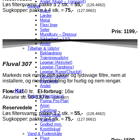
Andet (Hund – Transport)
Løs filtersvamp: pakke à 2 stk. =
55,-
(126.4662)
Seletøj
Sugkopper: pakke à 4 stk. =
75,-
(127.0662)
Nylon
Læder
Metal
Flexi liner
Seler
Pris: 1199,-
Mundkurv – Dressur
Sikkerhed – LYS
Andet
Tilbehør & Udstyr
Beklædning
Træningsudstyr
Legetøj (Aktivitet)
Fluval 307
Legetøj (Tandrens)
Legetøj (Kong/Chuckit)
Markeds nok meste drift sikker og lydsvage filtre, nem at
Legetøj (øvrigt)
installere, og med lynkobling for hurtig og nem rengør.
Hundelem
Andet
Kat
Flow:
1150 ltr.
El-forbrug:
16w
Foder & Kosttilskud
Akvarie str. 90-330 ltr.
(126.4307)
Purina Pro-Plan
Arion
Reservedele
Carnilove
Løs filtersvamp: pakke à 2 stk. =
55,-
(126.4662)
Andet foder
Sugkopper: pakke à 4 stk. =
75,-
(127.0662)
Vådkost
Godbid mm.
Kosttilskud
Vand & Foderskåle
Plast