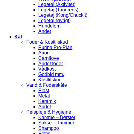
Legetøj (Aktivitet)
Legetøj (Tandrens)
Legetøj (Kong/Chuckit)
Legetøj (øvrigt)
Hundelem
Andet
Kat
Foder & Kosttilskud
Purina Pro-Plan
Arion
Carnilove
Andet foder
Vådkost
Godbid mm.
Kosttilskud
Vand & Foderskåle
Plast
Metal
Keramik
Andet
Pelspleje & Hygiejne
Kamme – Børster
Sakse – Trimmer
Shampoo
Poter