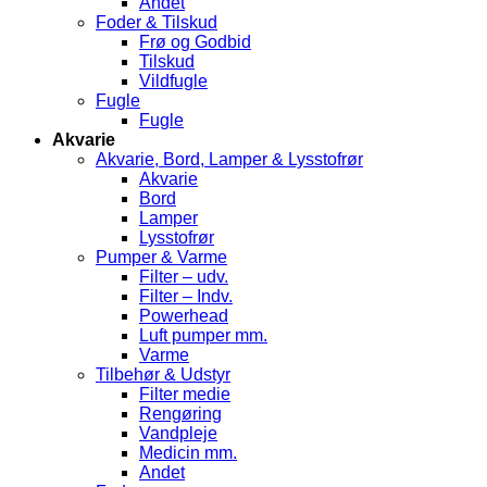
Andet
Foder & Tilskud
Frø og Godbid
Tilskud
Vildfugle
Fugle
Fugle
Akvarie
Akvarie, Bord, Lamper & Lysstofrør
Akvarie
Bord
Lamper
Lysstofrør
Pumper & Varme
Filter – udv.
Filter – Indv.
Powerhead
Luft pumper mm.
Varme
Tilbehør & Udstyr
Filter medie
Rengøring
Vandpleje
Medicin mm.
Andet