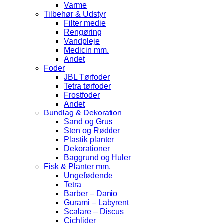
Varme
Tilbehør & Udstyr
Filter medie
Rengøring
Vandpleje
Medicin mm.
Andet
Foder
JBL Tørfoder
Tetra tørfoder
Frostfoder
Andet
Bundlag & Dekoration
Sand og Grus
Sten og Rødder
Plastik planter
Dekorationer
Baggrund og Huler
Fisk & Planter mm.
Ungefødende
Tetra
Barber – Danio
Gurami – Labyrent
Scalare – Discus
Cichlider