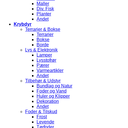
Maller
Div. Fisk
Planter
Andet
Krybdyr
Terrarier & Bokse
Terrarier
Bokse
Borde
Lys & Elektronik
Lamper
Lysstofrør
Pærer
Varmeartikler
Andet
Tilbehør & Udstyr
Bundlag og Natur
Foder og Vand
Huler og Klipper
Dekoration
Andet
Foder & Tilskud
Frost
Levende
Tørfoder