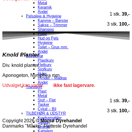
Metal
Keramik
Andet
1 stk.
39,-
Pelspleje & Hygiejne
Kamme – Børster
3 stk.
100,-
Sakse – Trimmer
Shampoo
Poter
Hud og Pels
Hygiejne
Toilet – Grus mm.
Andet
Knold Planter
Sovemiljø
Plastkurv
Fletkurv
Div. knold planter
Stofkurv
Huler
Aponogeton, Nymphea mm.
Hynder – Madras
Andet
Udvalget kan varier.
ikke fast lagervare.
Transport
Plast
Metal
Stof – Flet
1 stk.
39,-
Tasker
Cykel – Bil
3 stk.
100,-
TILBEHØR & UDSTYR
Kradsemøbler
Copyright 2026 ©
Morsø Dyrehandel
Seletøj
Danmarks "Måske" Flotteste Dyrehandel
Legetøj
Kattelem