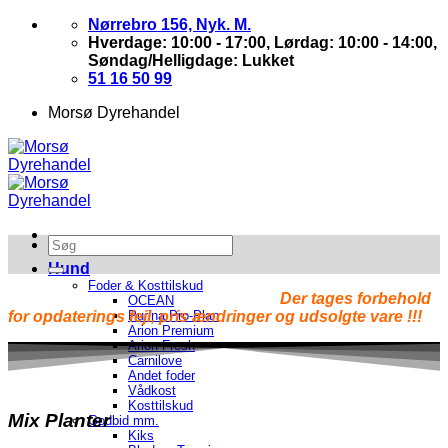
Skip
Nørrebro 156, Nyk. M.
to
Hverdage: 10:00 - 17:00, Lørdag: 10:00 - 14:00,
content
Søndag/Helligdage: Lukket
51 16 50 99
Morsø Dyrehandel
Hund
Foder & Kosttilskud
Der tages forbehold
OCEAN
for opdaterings fejl, pris ændringer og udsolgte vare !!!
Purina Pro-Plan
Arion Premium
Arion Fresh
Carnilove
Andet foder
Vådkost
Kosttilskud
Mix Planter
Godbid mm.
Kiks