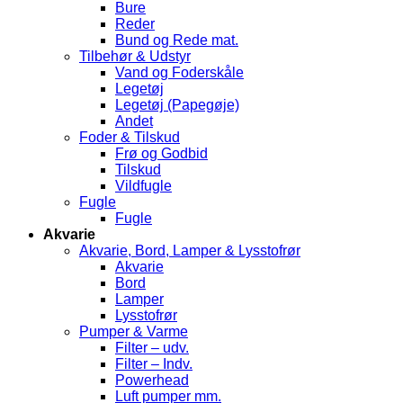
Bure
Reder
Bund og Rede mat.
Tilbehør & Udstyr
Vand og Foderskåle
Legetøj
Legetøj (Papegøje)
Andet
Foder & Tilskud
Frø og Godbid
Tilskud
Vildfugle
Fugle
Fugle
Akvarie
Akvarie, Bord, Lamper & Lysstofrør
Akvarie
Bord
Lamper
Lysstofrør
Pumper & Varme
Filter – udv.
Filter – Indv.
Powerhead
Luft pumper mm.