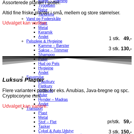
Bløde – Træning
Assorterede planter i potter.
Tyggeben
Natur
Altid fine friske planter i små, mellem og store størrelser.
Tandrens
Vand og Foderskåle
Udvalget kan variere.
Plast
Metal
Keramik
Andet
1 stk.
49,-
Pelspleje & Hygiejne
Kamme – Børster
3 stk.
130,-
Sakse – Trimmer
Shampoo
Poter
Hud og Pels
Hygiejne
Andet
Sovemiljø
Luksus Planter
Plastkurv
Fletkurv
Flere varianter i potter for eks.
Anubias, Java-bregne og spc.
Stofkurv
Huler
Cryptocoryne mm.
Hynder – Madras
Andet
Udvalget kan variere.
Transport
Plast
Metal
pr/stk.
59,-
Stof – Flet
Tasker
Cykel & Auto Udstyr
3 stk.
150,-