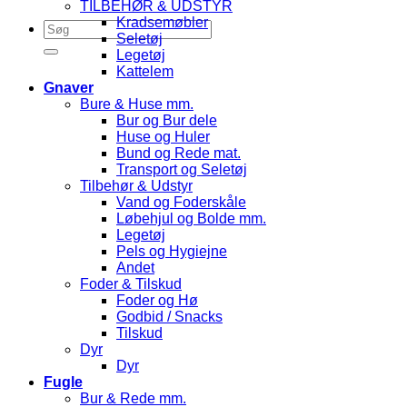
TILBEHØR & UDSTYR
Kradsemøbler
Seletøj
Legetøj
Kattelem
Gnaver
Bure & Huse mm.
Bur og Bur dele
Huse og Huler
Bund og Rede mat.
Transport og Seletøj
Tilbehør & Udstyr
Vand og Foderskåle
Løbehjul og Bolde mm.
Legetøj
Pels og Hygiejne
Andet
Foder & Tilskud
Foder og Hø
Godbid / Snacks
Tilskud
Dyr
Dyr
Fugle
Bur & Rede mm.