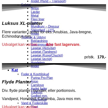
Andet (Hund – Transport)
Seletøj
Nylon
Læder
Metal
Flexi liner
Luksus XL-planter
Seler
Mundkurv – Dressur
Sikkerhed – LYS
Flere varianter i potter for eks.
Anubias, Java-bregne,
Andet
Echinodorus
mm.
Tilbehør & Udstyr
Beklædning
Udvalget kan variere.
ikke fast lagervare.
Træningsudstyr
Legetøj (Aktivitet)
Legetøj (Tandrens)
Legetøj (Kong/Chuckit)
pr/stk.
179,-
Legetøj (øvrigt)
Hundelem
Andet
Kat
Foder & Kosttilskud
Purina Pro-Plan
Flyde Planter
Arion
Carnilove
Andet foder
Div. flyde planter i bundter, eller portionsvis.
Vådkost
Godbid mm.
Vandpest, Hornblad, Cabumba, Java mos mm.
Kosttilskud
Vand & Foderskåle
Plast
Udvalget kan variere.