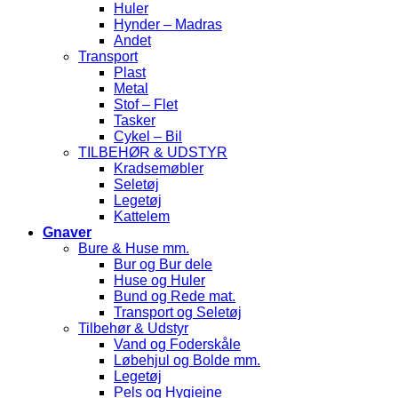
Huler
Hynder – Madras
Andet
Transport
Plast
Metal
Stof – Flet
Tasker
Cykel – Bil
TILBEHØR & UDSTYR
Kradsemøbler
Seletøj
Legetøj
Kattelem
Gnaver
Bure & Huse mm.
Bur og Bur dele
Huse og Huler
Bund og Rede mat.
Transport og Seletøj
Tilbehør & Udstyr
Vand og Foderskåle
Løbehjul og Bolde mm.
Legetøj
Pels og Hygiejne