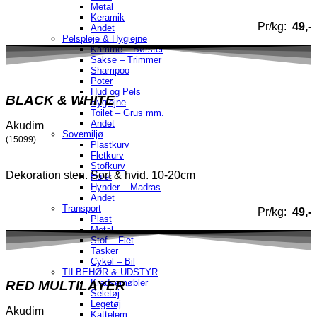
Metal
Keramik
Pr/kg:
49,-
Andet
Pelspleje & Hygiejne
Kamme – Børster
Sakse – Trimmer
Shampoo
Poter
Hud og Pels
BLACK & WHITE
Hygiejne
Toilet – Grus mm.
Andet
Akudim
Sovemiljø
(15099)
Plastkurv
Fletkurv
Stofkurv
Dekoration sten. Sort & hvid. 10-20cm
Huler
Hynder – Madras
Andet
Transport
Pr/kg:
49,-
Plast
Metal
Stof – Flet
Tasker
Cykel – Bil
TILBEHØR & UDSTYR
Kradsemøbler
RED MULTILAYER
Seletøj
Legetøj
Akudim
Kattelem