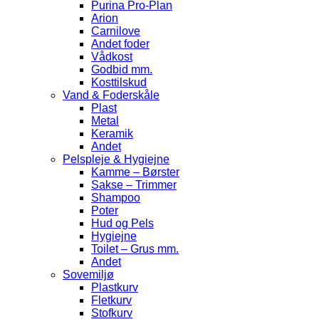
Purina Pro-Plan
Arion
Carnilove
Andet foder
Vådkost
Godbid mm.
Kosttilskud
Vand & Foderskåle
Plast
Metal
Keramik
Andet
Pelspleje & Hygiejne
Kamme – Børster
Sakse – Trimmer
Shampoo
Poter
Hud og Pels
Hygiejne
Toilet – Grus mm.
Andet
Sovemiljø
Plastkurv
Fletkurv
Stofkurv