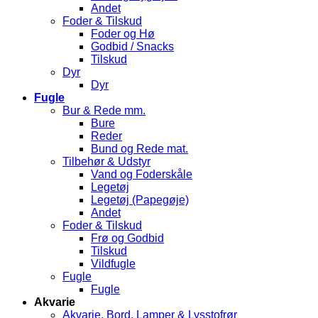
Andet
Foder & Tilskud
Foder og Hø
Godbid / Snacks
Tilskud
Dyr
Dyr
Fugle
Bur & Rede mm.
Bure
Reder
Bund og Rede mat.
Tilbehør & Udstyr
Vand og Foderskåle
Legetøj
Legetøj (Papegøje)
Andet
Foder & Tilskud
Frø og Godbid
Tilskud
Vildfugle
Fugle
Fugle
Akvarie
Akvarie, Bord, Lamper & Lysstofrør