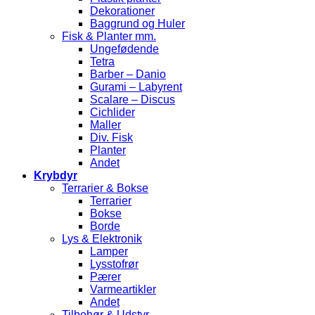
Dekorationer
Baggrund og Huler
Fisk & Planter mm.
Ungefødende
Tetra
Barber – Danio
Gurami – Labyrent
Scalare – Discus
Cichlider
Maller
Div. Fisk
Planter
Andet
Krybdyr
Terrarier & Bokse
Terrarier
Bokse
Borde
Lys & Elektronik
Lamper
Lysstofrør
Pærer
Varmeartikler
Andet
Tilbehør & Udstyr