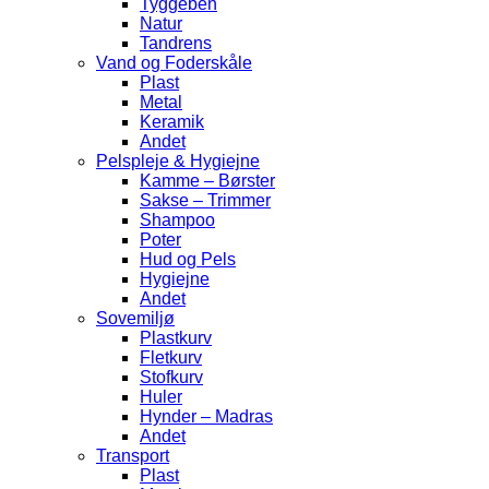
Tyggeben
Natur
Tandrens
Vand og Foderskåle
Plast
Metal
Keramik
Andet
Pelspleje & Hygiejne
Kamme – Børster
Sakse – Trimmer
Shampoo
Poter
Hud og Pels
Hygiejne
Andet
Sovemiljø
Plastkurv
Fletkurv
Stofkurv
Huler
Hynder – Madras
Andet
Transport
Plast