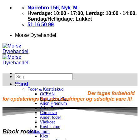
Skip
Nørrebro 156, Nyk. M.
to
Hverdage: 10:00 - 17:00, Lørdag: 10:00 - 14:00,
content
Søndag/Helligdage: Lukket
51 16 50 99
Morsø Dyrehandel
Hund
Foder & Kosttilskud
Der tages forbehold
OCEAN
for opdaterings fejl, pris ændringer og udsolgte vare !!!
Purina Pro-Plan
Arion Premium
Arion Fresh
Carnilove
Andet foder
Vådkost
Kosttilskud
Black rock
Godbid mm.
Kiks