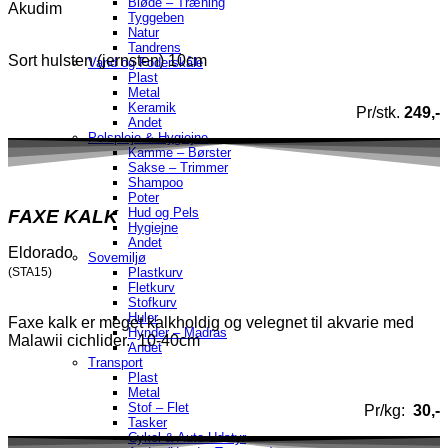
Bløde – Træning
Akudim
Tyggeben
Natur
Tandrens
Sort hulsten (jernsten) 10cm
Vand og Foderskåle
Plast
Metal
Keramik
Pr/stk.
249,-
Andet
Pelspleje & Hygiejne
Kamme – Børster
Sakse – Trimmer
Shampoo
Poter
Hud og Pels
FAXE KALK
Hygiejne
Andet
Eldorado
Sovemiljø
(STA15)
Plastkurv
Fletkurv
Stofkurv
Huler
Faxe kalk er meget kalkholdig og velegnet til akvarie med
Hynder – Madras
Malawii cichlider. 10-40cm
Andet
Transport
Plast
Metal
Stof – Flet
Pr/kg:
30,-
Tasker
Cykel & Auto Udstyr