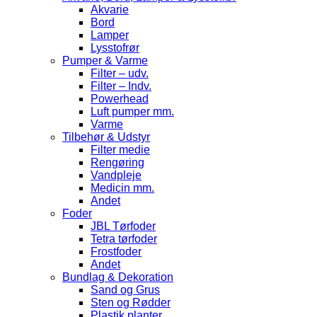
Akvarie
Bord
Lamper
Lysstofrør
Pumper & Varme
Filter – udv.
Filter – Indv.
Powerhead
Luft pumper mm.
Varme
Tilbehør & Udstyr
Filter medie
Rengøring
Vandpleje
Medicin mm.
Andet
Foder
JBL Tørfoder
Tetra tørfoder
Frostfoder
Andet
Bundlag & Dekoration
Sand og Grus
Sten og Rødder
Plastik planter