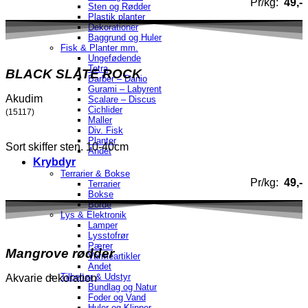
Pr/kg:
49,-
Sten og Rødder
Plastik planter
Dekorationer
Baggrund og Huler
Fisk & Planter mm.
Ungefødende
Tetra
BLACK SLATE ROCK
Barber – Danio
Gurami – Labyrent
Akudim
Scalare – Discus
Cichlider
(15117)
Maller
Div. Fisk
Planter
Sort skiffer sten. 10-40cm
Andet
Krybdyr
Terrarier & Bokse
Pr/kg:
49,-
Terrarier
Bokse
Borde
Lys & Elektronik
Lamper
Lysstofrør
Pærer
Mangrove rødder
Varmeartikler
Andet
Tilbehør & Udstyr
Akvarie dekoration
Bundlag og Natur
Foder og Vand
Huler og Klipper