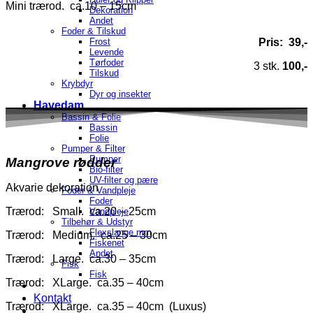
Mini trærod. ca.10 – 15cm
Dekoration
Andet
Foder & Tilskud
Frost
Pris: 39,-
Levende
Tørfoder
3 stk.
100,-
Tilskud
Krybdyr
Dyr og insekter
Havedam
Bassin & Folie
Bassin
Folie
Pumper & Filter
Pumper
Mangrove rødder
Bio-filter
UV-filter og pære
Akvarie dekoration
Foder & Vandpleje
Foder
Trærod: Small. ca.20 – 25cm
Vandpleje
Tilbehør & Udstyr
Flexslange mm
Trærod: Medium. ca.25 – 30cm
Fiskenet
Andet
Trærod: Large. ca.30 – 35cm
Fisk
Fisk
Trærod: XLarge. ca.35 – 40cm
Kontakt
Trærod: XLarge. ca.35 – 40cm (Luxus)