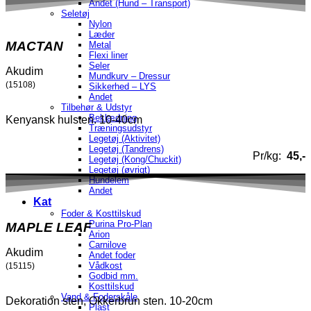
Andet (Hund – Transport)
Seletøj
Nylon
Læder
MACTAN
Metal
Flexi liner
Seler
Akudim
Mundkurv – Dressur
(15108)
Sikkerhed – LYS
Andet
Tilbehør & Udstyr
Beklædning
Kenyansk hulsten. 10-40cm
Træningsudstyr
Legetøj (Aktivitet)
Legetøj (Tandrens)
Pr/kg:
45,-
Legetøj (Kong/Chuckit)
Legetøj (øvrigt)
Hundelem
Andet
Kat
Foder & Kosttilskud
Purina Pro-Plan
MAPLE LEAF
Arion
Carnilove
Akudim
Andet foder
Vådkost
(15115)
Godbid mm.
Kosttilskud
Vand & Foderskåle
Dekoration sten, Okkerbrun sten. 10-20cm
Plast