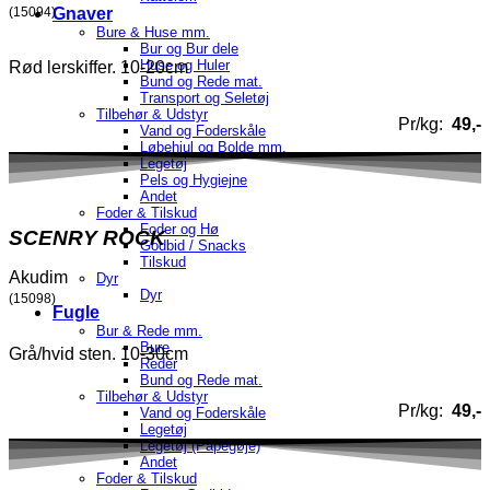
Gnaver
(15094)
Bure & Huse mm.
Bur og Bur dele
Huse og Huler
Rød lerskiffer. 10-20cm
Bund og Rede mat.
Transport og Seletøj
Tilbehør & Udstyr
Pr/kg:
49,-
Vand og Foderskåle
Løbehjul og Bolde mm.
Legetøj
Pels og Hygiejne
Andet
Foder & Tilskud
Foder og Hø
SCENRY ROCK
Godbid / Snacks
Tilskud
Akudim
Dyr
Dyr
(15098)
Fugle
Bur & Rede mm.
Bure
Grå/hvid sten. 10-30cm
Reder
Bund og Rede mat.
Tilbehør & Udstyr
Pr/kg:
49,-
Vand og Foderskåle
Legetøj
Legetøj (Papegøje)
Andet
Foder & Tilskud