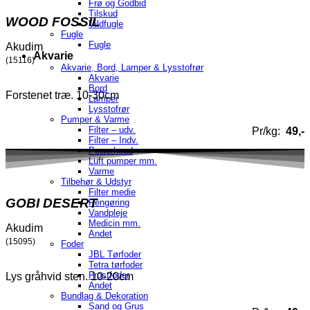
Frø og Godbid
Tilskud
WOOD FOSSIL
Vildfugle
Fugle
Fugle
Akudim
Akvarie
(15116)
Akvarie, Bord, Lamper & Lysstofrør
Akvarie
Bord
Forstenet træ. 10-30cm
Lamper
Lysstofrør
Pumper & Varme
Filter – udv.
Pr/kg:
49,-
Filter – Indv.
Powerhead
Luft pumper mm.
Varme
Tilbehør & Udstyr
Filter medie
GOBI DESERT
Rengøring
Vandpleje
Medicin mm.
Akudim
Andet
(15095)
Foder
JBL Tørfoder
Tetra tørfoder
Frostfoder
Lys gråhvid sten. 10-20cm
Andet
Bundlag & Dekoration
Sand og Grus